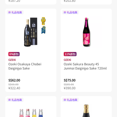
¥187.20
¥202.80
礼品包装
礼品包装
6%折扣
11%折扣
OZEKI
OZEKI
Ozeki Osakaya Chobei
Ozeki Sakura Beauty 45
Daiginjyo Sake
Junmai Daiginjyo Sake 720ml
S$62.00
S$75.00
S$66.00
S$85.00
¥322.40
¥390.00
礼品包装
礼品包装