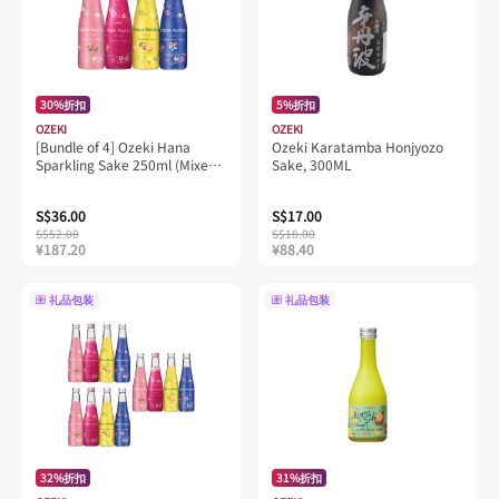
30%折扣
5%折扣
OZEKI
OZEKI
[Bundle of 4] Ozeki Hana
Ozeki Karatamba Honjyozo
Sparkling Sake 250ml (Mixed
Sake, 300ML
Flavours)
S$36.00
S$17.00
S$52.00
S$18.00
¥187.20
¥88.40
礼品包装
礼品包装
32%折扣
31%折扣