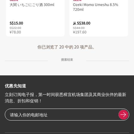
大関 いちごにごり酒 300ml
Ozeki Momo Umeshu 8.5%
720ml
S$15.00
S$38.00
从
S$22.00
S$44.00
¥78.00
¥197.60
你已浏览了 20 中的 20 项产品。
搜索结束
优惠先知道
立刻订阅电子报，第一时间获悉樟宜机场集团及其商业伙伴的最新
消息、折扣和促销！