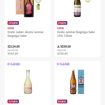
14%折扣
4%折扣
OZEKI
OZEKI
Ozeki Judan Jikomi Junmai
Ozeki Junmai Daiginjyo Sake
Daiginjyo Sake
15% 720ml
S$124.00
S$59.00
从
S$145.00
S$62.00
¥644.80
¥306.80
礼品包装
礼品包装
31%折扣
8%折扣