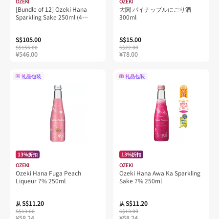
OZEKI
OZEKI
[Bundle of 12] Ozeki Hana
大関 パイナップルにごり酒
Sparkling Sake 250ml (4
300ml
Flavours Mix)
S$105.00
S$15.00
S$156.00
S$22.00
¥546.00
¥78.00
礼品包装
礼品包装
13%折扣
13%折扣
OZEKI
OZEKI
Ozeki Hana Fuga Peach
Ozeki Hana Awa Ka Sparkling
Liqueur 7% 250ml
Sake 7% 250ml
S$11.20
S$11.20
从
从
S$13.00
S$13.00
¥58.24
¥58.24