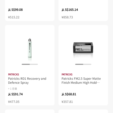
Cleanser 100ml
S$99.08
S$165.14
从
从
¥515.22
¥858.73
PATRICKS
PATRICKS
Patricks RD1 Recovery and
Patricks FM2.5 Super Matte
Defence Spray
Finish Medium High Hold
Styling Product
+ 1 容量
S$91.74
S$68.81
从
从
¥477.05
¥357.81