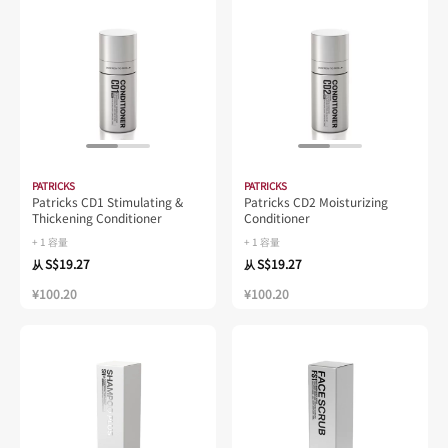
PATRICKS
PATRICKS
Patricks CD1 Stimulating &
Patricks CD2 Moisturizing
Thickening Conditioner
Conditioner
+ 1 容量
+ 1 容量
S$19.27
S$19.27
从
从
¥100.20
¥100.20