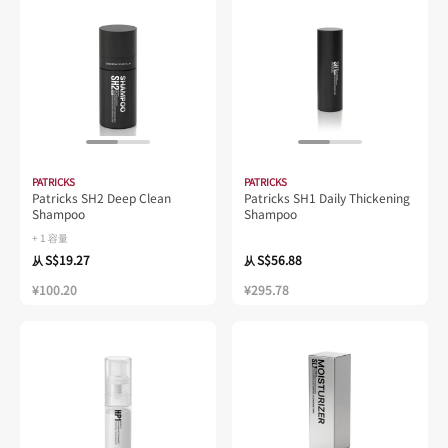
PATRICKS
PATRICKS
Patricks SH2 Deep Clean
Patricks SH1 Daily Thickening
Shampoo
Shampoo
+ 1 容量
S$19.27
S$56.88
从
从
¥100.20
¥295.78