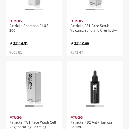
PATRICKS
PATRICKS
Patricks Shampoo PLUS
Patricks FS1 Face Scrub
200ml
Volcanic Sand and Crushed
Diamond 75ml
S$116.51
S$110.09
从
从
¥605.85
¥572.47
PATRICKS
PATRICKS
Patricks FW1 Face Wash Cell
Patricks RD2 Anti-Hairloss
Regenerating Foaming
Serum