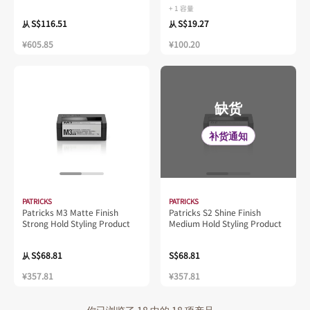
+ 1 容量
S$116.51
S$19.27
从
从
¥605.85
¥100.20
缺货
补货通知
PATRICKS
PATRICKS
Patricks M3 Matte Finish
Patricks S2 Shine Finish
Strong Hold Styling Product
Medium Hold Styling Product
S$68.81
S$68.81
从
¥357.81
¥357.81