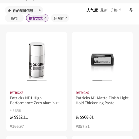
人气度
最新
价格
你的航班信息：
折扣
提货方式
起飞前
PATRICKS
PATRICKS
Patricks ND1 High
Patricks M1 Matte Finish Light
Performance Zero Aluminum
Hold Thickening Paste
Deodorant
+ 1 容量
S$32.11
S$68.81
从
从
¥166.97
¥357.81