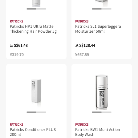
PATRICKS
PATRICKS
Patricks HP1 Ultra Matte
Patricks SL1 Superleggera
Thickening Hair Powder 5g
Moisturizer 50ml
S$61.48
S$128.44
从
从
¥319.70
¥667.89
PATRICKS
PATRICKS
Patricks Conditioner PLUS
Patricks BW1 Multi-Action
200ml
Body Wash