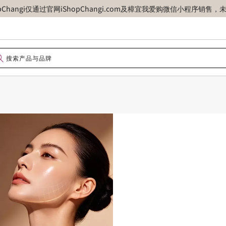
opChangi仅通过官网iShopChangi.com及樟宜我爱购微信小程