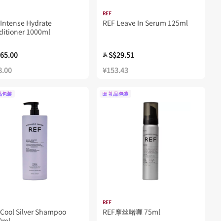
REF
Intense Hydrate
REF Leave In Serum 125ml
ditioner 1000ml
65.00
S$29.51
从
8.00
¥153.43
品包装
礼品包装
REF
 Cool Silver Shampoo
REF摩丝啫喱 75ml
0ml