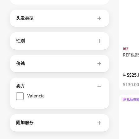
头发类型
性别
REF
REF根部
价钱
S$25.
从
¥130.00
卖方
Valencia
礼品包装
附加服务