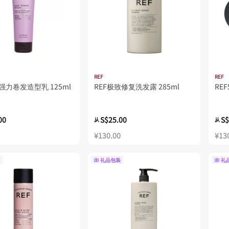
REF
REF
4强力卷发造型乳 125ml
REF极致修复洗发露 285ml
RE
00
S$25.00
S$
从
从
¥130.00
¥13
礼品包装
礼