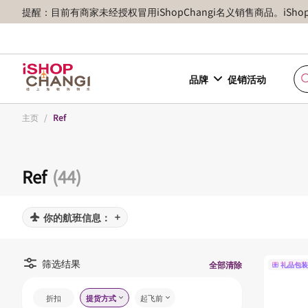
提醒：目前有商家未经授权冒用iShopChangi名义销售商品。iSh
品牌
促销活动
主页
/
Ref
Ref
(44)
你的航班信息：
筛选结果
全部清除
礼品包装
折扣
提货方式
起飞前