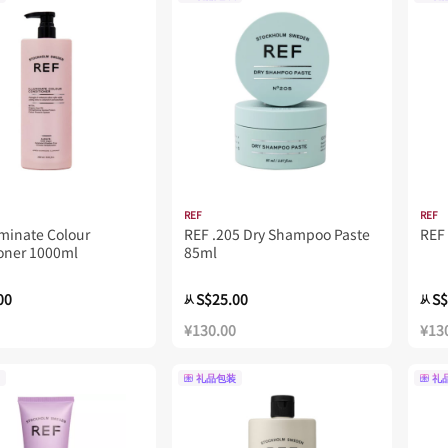
REF
REF
uminate Colour
REF .205 Dry Shampoo Paste
REF
oner 1000ml
85ml
00
S$25.00
S$
从
从
¥130.00
¥13
礼品包装
礼