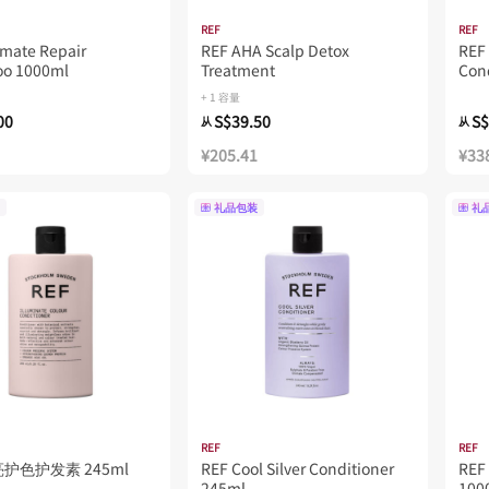
REF
REF
imate Repair
REF AHA Scalp Detox
REF 
o 1000ml
Treatment
Con
+ 1 容量
00
S$39.50
S$
从
从
¥205.41
¥33
礼品包装
礼
REF
REF
亮护色护发素 245ml
REF Cool Silver Conditioner
REF
245ml
100