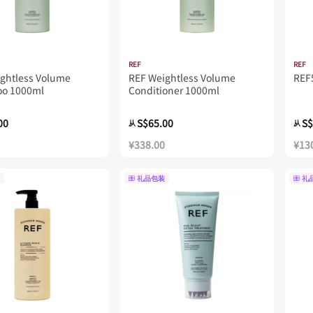
REF
REF
ghtless Volume
REF Weightless Volume
RE
o 1000ml
Conditioner 1000ml
00
S$65.00
S$
从
从
¥338.00
¥13
礼品包装
礼