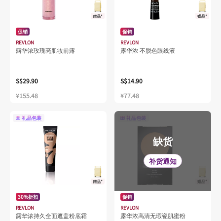
赠品*
赠品*
促销
促销
REVLON
REVLON
露华浓玫瑰亮肌妆前露
露华浓 不脱色眼线液
S$29.90
S$14.90
¥155.48
¥77.48
礼品包装
礼品包装
缺货
补货通知
赠品*
赠品*
30%折扣
促销
REVLON
REVLON
露华浓持久全面遮盖粉底霜
露华浓高清无瑕瓷肌蜜粉