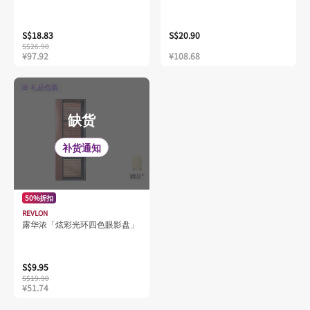
S$18.83
S$20.90
S$26.90
¥97.92
¥108.68
礼品包装
缺货
补货通知
赠品*
50%折扣
REVLON
露华浓「炫彩光环四色眼影盘」
S$9.95
S$19.90
¥51.74