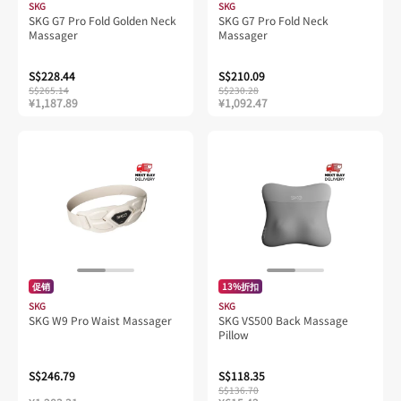
SKG
SKG
SKG G7 Pro Fold Golden Neck
SKG G7 Pro Fold Neck
Massager
Massager
S$228.44
S$210.09
S$265.14
S$230.28
¥1,187.89
¥1,092.47
促销
13%折扣
SKG
SKG
SKG W9 Pro Waist Massager
SKG VS500 Back Massage
Pillow
S$246.79
S$118.35
S$136.70