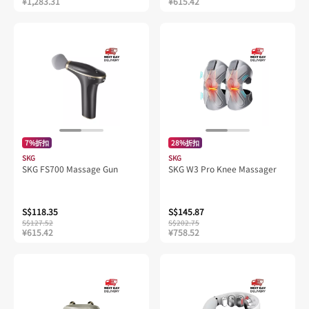
¥1,283.31
¥615.42
7%折扣
28%折扣
SKG
SKG
SKG FS700 Massage Gun
SKG W3 Pro Knee Massager
S$118.35
S$145.87
S$127.52
S$202.75
¥615.42
¥758.52