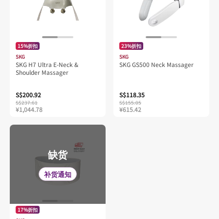
15%折扣
23%折扣
SKG
SKG
SKG H7 Ultra E-Neck &
SKG GS500 Neck Massager
Shoulder Massager
S$200.92
S$118.35
S$237.61
S$155.05
¥1,044.78
¥615.42
缺货
补货通知
17%折扣