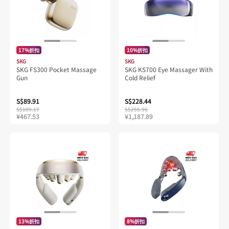
17%折扣
10%折扣
SKG
SKG
SKG FS300 Pocket Massage
SKG KS700 Eye Massager With
Gun
Cold Relief
S$89.91
S$228.44
S$109.17
S$255.96
¥467.53
¥1,187.89
13%折扣
8%折扣