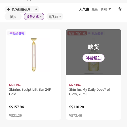
人气度
最新
价格
你的航班信息：
折扣
提货方式
起飞前
礼品包装
樟宜“新”意
礼品包装
缺货
补货通知
SKIN INC
SKIN INC
SkinInc Sculpt Lift Bar 24K
Skin Inc My Daily Dose® of
Gold
Glow, 20ml
S$157.94
S$110.28
¥821.29
¥573.46