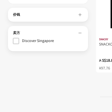
价钱
卖方
SNACKY
Discover Singapore
SNACK
S$18.
从
¥97.76