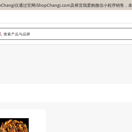
opChangi仅通过官网iShopChangi.com及樟宜我爱购微信小程