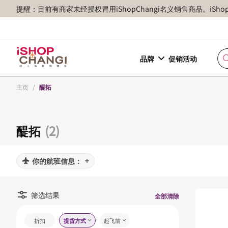
提醒：目前有商家未经授权冒用iShopChangi名义销售商品。iSh
品牌
促销活动
主页
/
醍拓
醍拓
(2)
你的航班信息：
筛选结果
全部清除
折扣
提货方式
起飞前