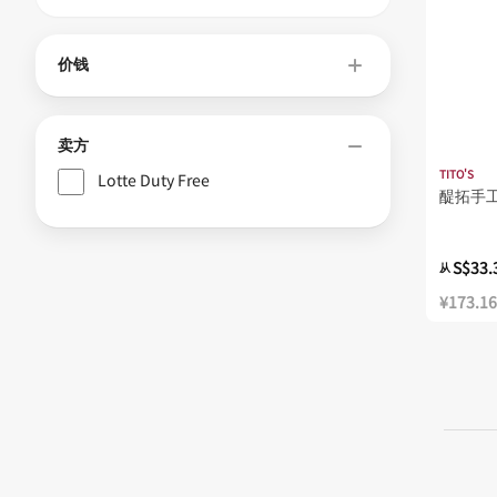
价钱
卖方
TITO'S
Lotte Duty Free
醍拓手工
S$33.
从
¥173.16