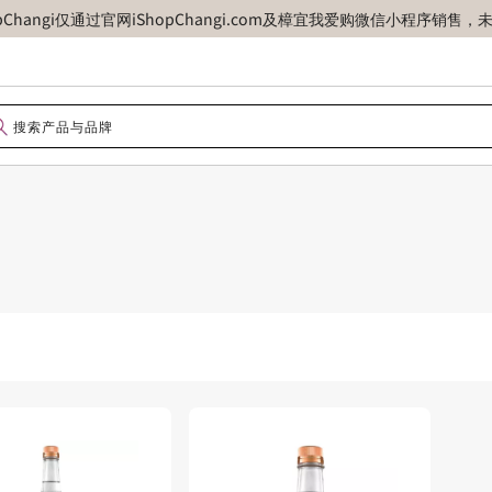
opChangi仅通过官网iShopChangi.com及樟宜我爱购微信小程