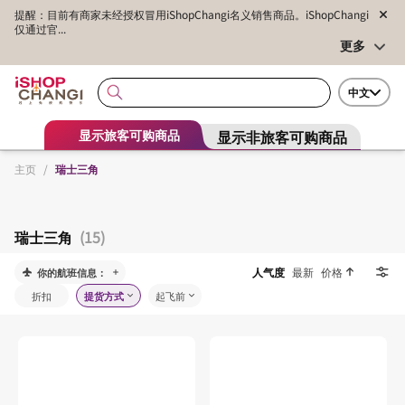
提醒：目前有商家未经授权冒用iShopChangi名义销售商品。iShopChangi
仅通过官...
更多
中文
显示非旅客可购商品
显示旅客可购商品
主页
/
瑞士三角
瑞士三角
(15)
人气度
最新
价格
你的航班信息：
折扣
提货方式
起飞前