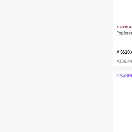
TOPICREM
Topicr
S$20.
从
¥106.44
礼品包装