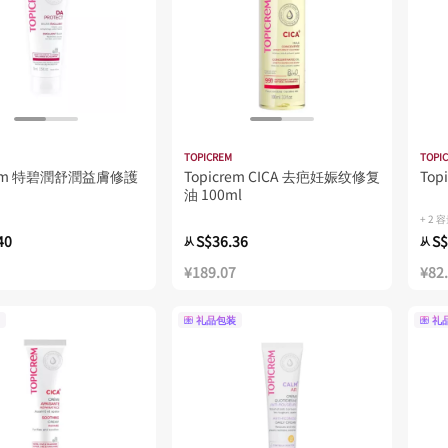
TOPICREM
TOPI
crem 特碧潤舒潤益膚修護
Topicrem CICA 去疤妊娠纹修复
To
油 100ml
+ 2 
40
S$36.36
S$
从
从
¥189.07
¥82
礼品包装
礼