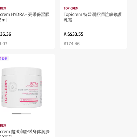
CREM
TOPICREM
icrem HYDRA+ 亮采保湿眼
Topicrem 特碧潤舒潤益膚修護
5ml
乳霜
36.36
S$33.55
从
9.07
¥174.46
品包装
CREM
picrem 超滋润舒缓身体润肤
380毫升