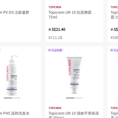
TOPICREM
TOPI
em PV-DS 洁肤凝胶
Topicrem UR-10 抗茧脚霜
Top
75ml
霜 1
S$21.40
S$
从
从
¥111.28
¥18
礼品包装
礼
TOPICREM
TOPI
rem PH5 温和洗发水
Topicrem UR-10 强效平滑保湿
To
霜 200ml
霜 