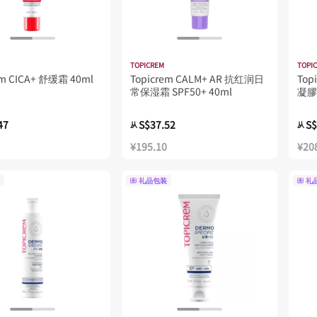
TOPICREM
TOPI
em CICA+ 舒缓霜 40ml
Topicrem CALM+ AR 抗红润日
To
常保湿霜 SPF50+ 40ml
凝膠
47
S$37.52
S$
从
从
¥195.10
¥20
礼品包装
礼