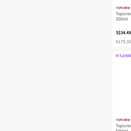
TOPICREM
Topicr
200ml
S$34.49
¥179.35
礼品包装
TOPICREM
Topic
500ml