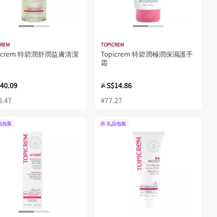
CREM
TOPICREM
picrem 特碧潤舒潤益膚清潔
Topicrem 特碧潤極潤保濕護手
霜
40.09
S$14.86
从
8.47
¥77.27
品包装
礼品包装