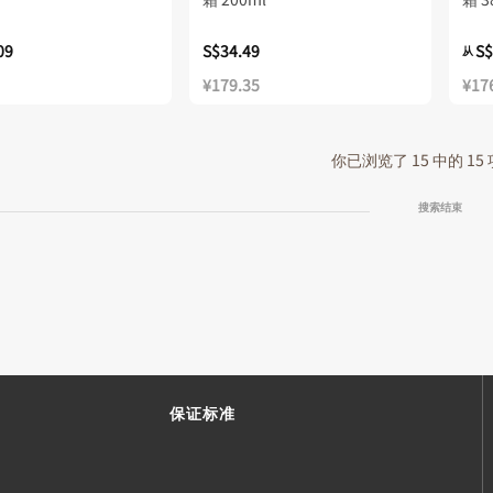
09
S$34.49
S$
从
¥179.35
¥17
你已浏览了 15 中的 15
搜索结束
保证标准