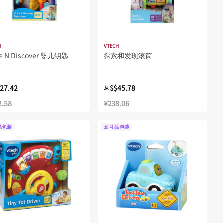
H
VTECH
ve N Discover 婴儿钥匙
探索和发现滚筒
27.42
S$45.78
从
2.58
¥238.06
品包装
礼品包装