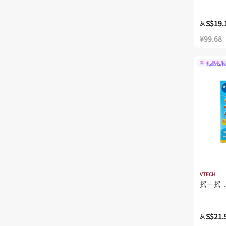
S$19.
从
¥99.68
礼品包装
VTECH
摇一摇
S$21.
从