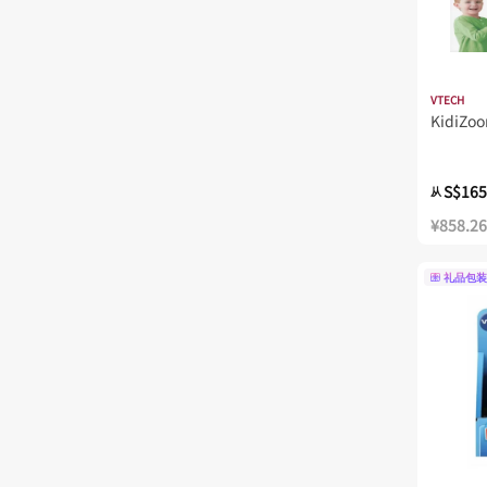
VTECH
KidiZo
S$165
从
¥858.26
礼品包装