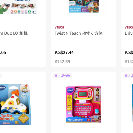
VTECH
VTEC
om Duo DX 相机
Twist N Teach 动物立方体
Dri
.05
S$27.44
S$
从
从
¥142.69
¥14
礼品包装
礼