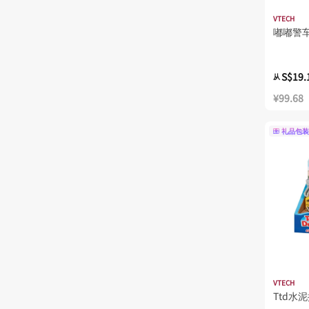
VTECH
嘟嘟警
S$19.
从
¥99.68
礼品包装
VTECH
Ttd水