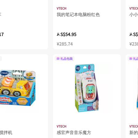
VTECH
VTEC
车
我的笔记本电脑粉红色
小小
17
S$54.95
S$
从
从
¥285.74
¥23
礼品包装
礼
VTECH
VTEC
泥搅拌机
感官声音音乐魔方
新的