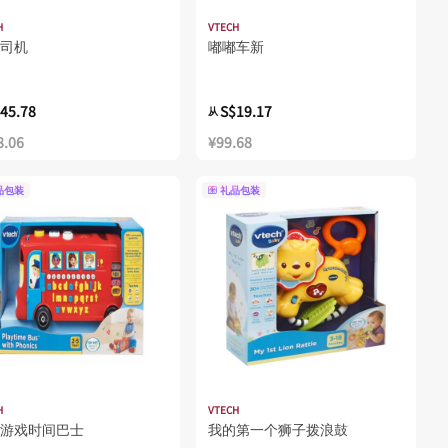
H
VTECH
司机
嘟嘟车新
45.78
S$19.17
从
8.06
¥99.68
品包装
礼品包装
H
VTECH
游戏时间巴士
我的第一个狮子拨浪鼓