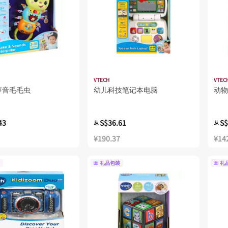
VTECH
VTEC
声音毛毛虫
幼儿科技笔记本电脑
动物
43
S$36.61
S$
从
从
¥190.37
¥14
礼品包装
礼