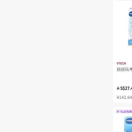
VTECH
扭扭玩
S$27.
从
¥142.64
礼品包装