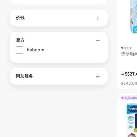
价钱
卖方
VTECH
Kaboom
震动和
S$27.
从
附加服务
¥142.64
礼品包装