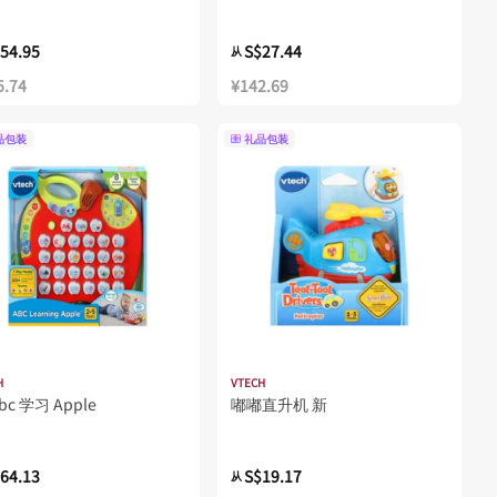
54.95
S$27.44
从
5.74
¥142.69
品包装
礼品包装
H
VTECH
bc 学习 Apple
嘟嘟直升机 新
64.13
S$19.17
从