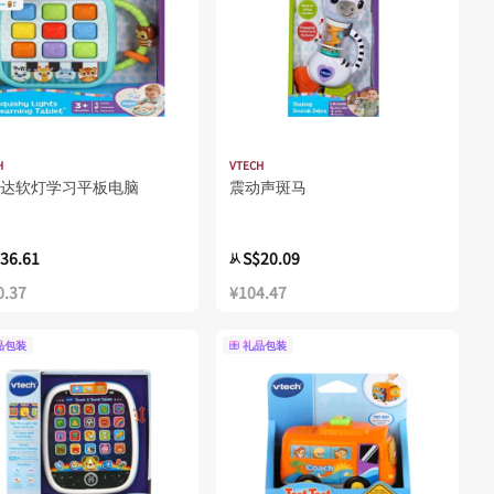
H
VTECH
达软灯学习平板电脑
震动声斑马
36.61
S$20.09
从
0.37
¥104.47
品包装
礼品包装