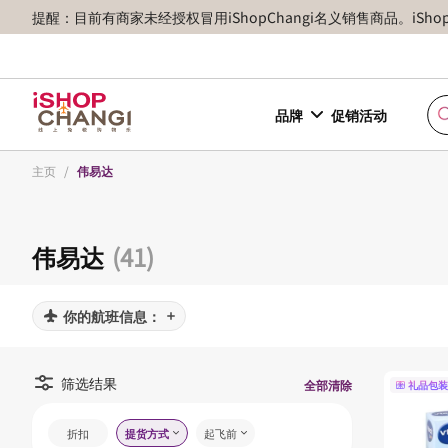
提醒：目前有商家未经授权冒用iShopChangi名义销售商品。iSh
品牌
促销活动
主页
/
伟易达
伟易达
(41)
你的航班信息：
筛选结果
全部清除
礼品包装
折扣
提货方式
起飞前