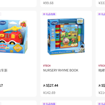
¥99.68
¥33
礼品包装
礼
VTECH
VTEC
防车新
NURSERY RHYME BOOK
咆哮
17
S$27.44
S$
从
从
¥142.69
¥21
礼品包装
礼