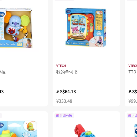
VTECH
VTEC
考拉
我的单词书
TT
43
S$64.13
S$
从
从
¥333.48
¥99
礼品包装
礼