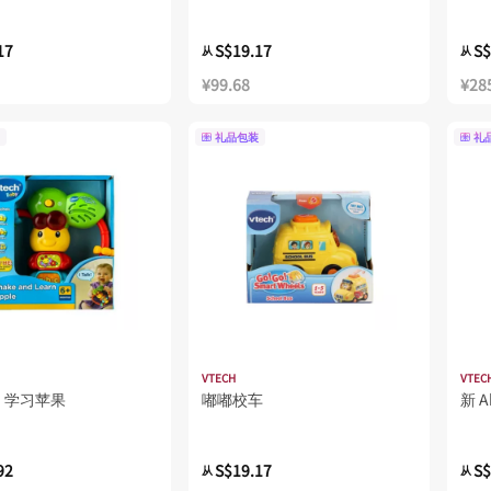
17
S$19.17
S$
从
从
¥99.68
¥28
礼品包装
礼
VTECH
VTEC
，学习苹果
嘟嘟校车
新 A
92
S$19.17
S$
从
从