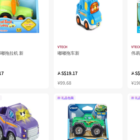
VTECH
VTEC
 嘟嘟拖拉机 新
嘟嘟拖车新
伟易
17
S$19.17
S$
从
从
¥99.68
¥19
礼品包装
礼