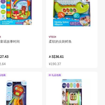
H
VTECH
童谣故事时间
柔软的尖刺鳄鱼
27.43
S$36.61
从
2.64
¥190.37
品包装
礼品包装