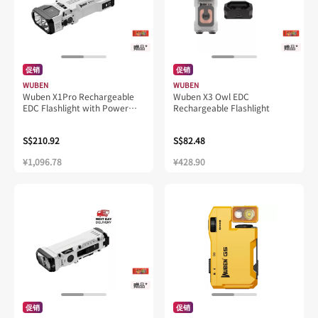
赠品*
赠品*
促销
促销
WUBEN
WUBEN
Wuben X1Pro Rechargeable
Wuben X3 Owl EDC
EDC Flashlight with Power
Rechargeable Flashlight
Bank & Clip
S$210.92
S$82.48
¥1,096.78
¥428.90
赠品*
促销
促销