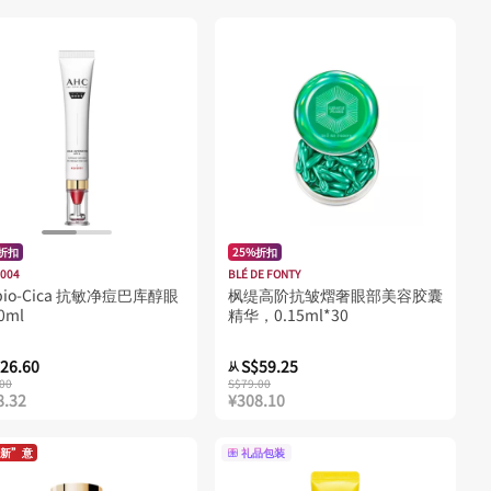
%折扣
25%折扣
1004
BLÉ DE FONTY
obio-Cica 抗敏净痘巴库醇眼
枫缇高阶抗皱熠奢眼部美容胶囊
0ml
精华，0.15ml*30
26.60
S$59.25
从
00
S$79.00
8.32
¥308.10
新”意
礼品包装