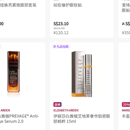
枫缇焕亮紧致眼部套装
祛痘修护眼纹贴
斐珞
眼贴
00
S$23.10
S$
从
S$33.00
¥120.12
¥35
礼品包装
促销
20
 ARDEN
ELIZABETH ARDEN
MARS
顿PREVAGE® Anti-
伊丽莎白雅顿艾地苯奢华肌密眼
丰盈
ye Serum 2.0
部精粹 15ml