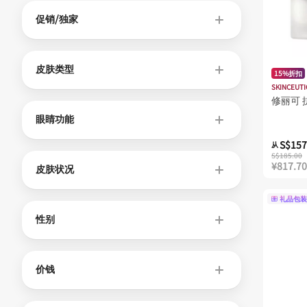
促销/独家
皮肤类型
15%折扣
SKINCEUTI
修丽可 
眼睛功能
S$157
从
S$185.00
¥817.70
皮肤状况
礼品包装
性别
价钱