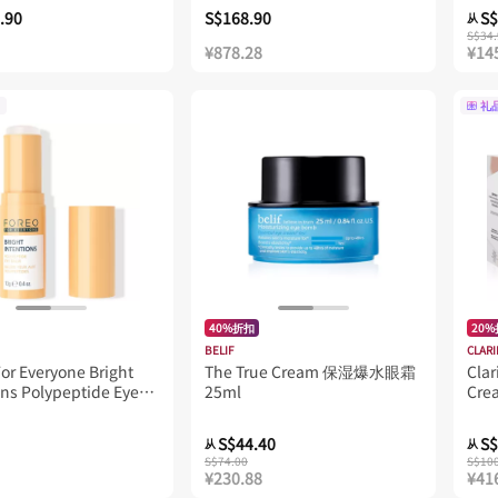
.90
S$168.90
S$
从
S$34.
¥878.28
¥14
礼
40%折扣
20
BELIF
CLARI
r Everyone Bright
The True Cream 保湿爆水眼霜
Clar
ons Polypeptide Eye
25ml
Cre
S$44.40
S$
从
从
S$74.00
S$10
¥230.88
¥41