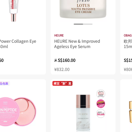
HEURE
OBAG
Power Collagen Eye
HEURE New & Improved
欧邦
30ml
Ageless Eye Serum
15m
60
S$160.00
S$1
从
¥832.00
¥80
品包装
樟宜“新”意