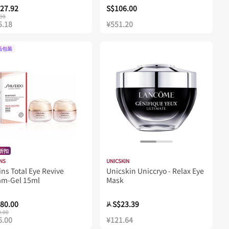
27.92
S$106.00
90
5.18
¥551.20
品包装
%折扣
NS
UNICSKIN
ins Total Eye Revive
Unicskin Uniccryo - Relax Eye
am-Gel 15ml
Mask
80.00
S$23.39
从
0.00
6.00
¥121.64