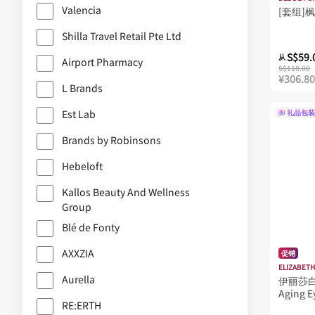
Valencia
[套组]
Lalarecipe
Shilla Travel Retail Pte Ltd
MADARA
S$59.
从
Airport Pharmacy
Marshique
S$118.00
¥306.80
L Brands
Nano Singapore
ORJENA
Est Lab
礼品包装
Ottie
Brands by Robinsons
RE:ERTH
Hebeloft
RHOTO C
Kallos Beauty And Wellness
Rejuran
Group
RevitaLash
Blé de Fonty
SK-II
AXXZIA
促销
ELIZABETH
SKIN1004
Aurella
伊丽莎白雅
SKINCODE
Aging E
RE:ERTH
Sanctum