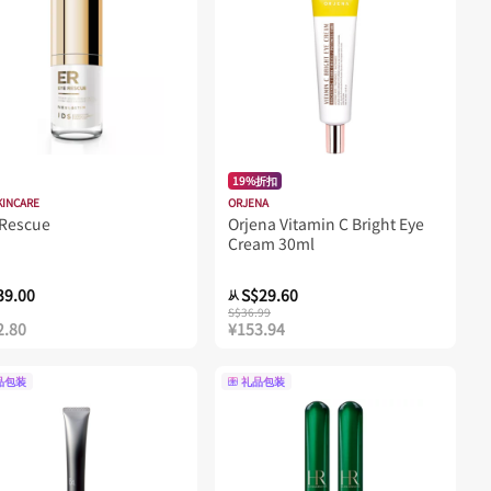
19%折扣
KINCARE
ORJENA
 Rescue
Orjena Vitamin C Bright Eye
Cream 30ml
39.00
S$29.60
从
S$36.99
2.80
¥153.94
品包装
礼品包装