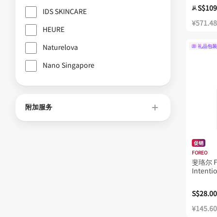
S$109
从
IDS SKINCARE
Tenzero
¥571.48
HEURE
Topicrem
Unicskin
Naturelova
礼品包装
Yamano
Nano Singapore
ést.lab
伊丽莎白雅顿
附加服务
修丽可
农业理论
娇韵诗
促销
FOREO
宝丽
斐珞尔 Fo
斐珞尔
Intenti
Balm
欧帮琪
S$28.00
欧树
¥145.60
贝德玛