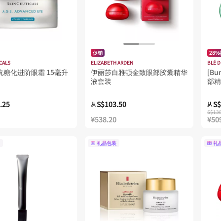
促销
28
CALS
ELIZABETH ARDEN
BLÉ D
抗糖化进阶眼霜 15毫升
伊丽莎白雅顿金致眼部胶囊精华
[Bu
液套装
部精
.25
S$103.50
S$
从
从
S$13
¥538.20
¥50
礼品包装
礼