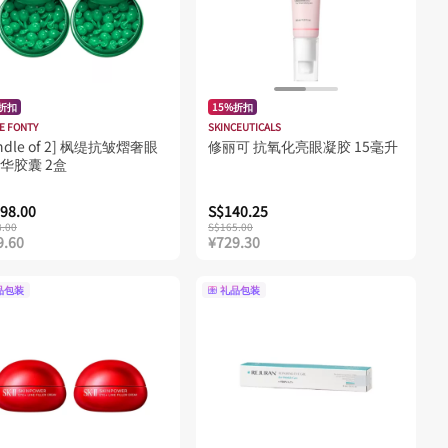
%折扣
15%折扣
E FONTY
SKINCEUTICALS
ndle of 2] 枫缇抗皱熠奢眼
修丽可 抗氧化亮眼凝胶 15毫升
华胶囊 2盒
98.00
S$140.25
8.00
S$165.00
9.60
¥729.30
品包装
礼品包装