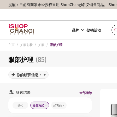
提醒：目前有商家未经授权冒用iShopChangi名义销售商品。iSh
品牌
促销活动
主页
/
护肤彩妆
/
护肤
/
眼部护理
眼部护理
(85)
你的航班信息：
筛选结果
全部清除
折扣
提货方式
起飞前