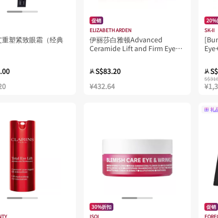
促销
20
ELIZABETH ARDEN
SK-II
艾重塑紧致眼霜（经典
伊丽莎白雅顿Advanced
[Bun
Ceramide Lift and Firm Eye
Eye+
Cream 15ml
.00
S$83.20
S$
从
从
S$31
20
¥432.64
¥1,
礼
30%折扣
促销
NTY
ISOI
FORE