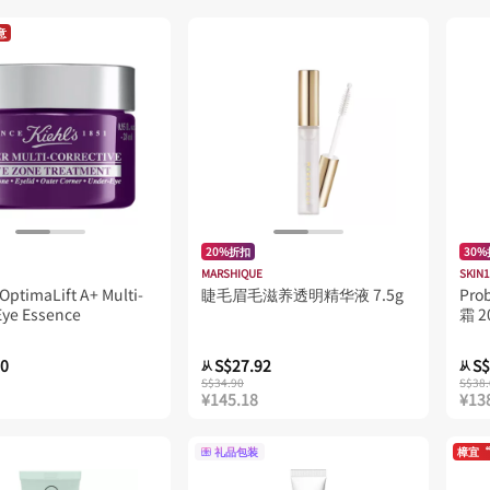
意
20%折扣
30
MARSHIQUE
SKIN
 OptimaLift A+ Multi-
睫毛眉毛滋养透明精华液 7.5g
Pr
Eye Essence
霜 2
00
S$27.92
S$
从
从
S$34.90
S$38.
¥145.18
¥13
礼品包装
樟宜“