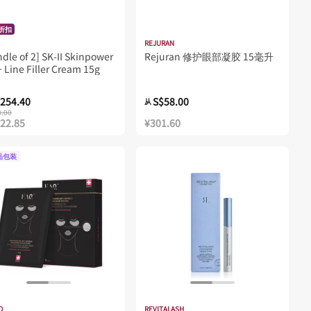
%折扣
REJURAN
dle of 2] SK-II Skinpower
Rejuran 修护眼部凝胶 15毫升
 Line Filler Cream 15g
254.40
S$58.00
从
8.00
322.85
¥301.60
品包装
O
REVITALASH