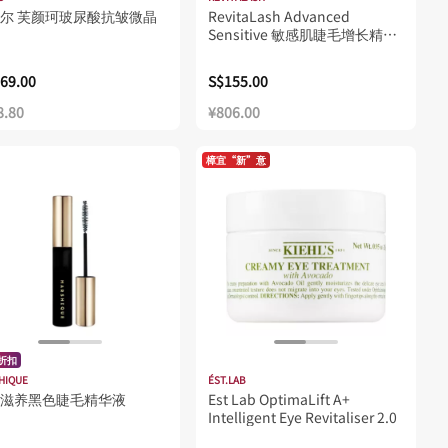
尔 芙颜珂玻尿酸抗皱微晶
RevitaLash Advanced
Sensitive 敏感肌睫毛增长精华
液 2ml
69.00
S$155.00
8.80
¥806.00
樟宜“新”意
%折扣
HIQUE
ÉST.LAB
滋养黑色睫毛精华液
Est Lab OptimaLift A+
Intelligent Eye Revitaliser 2.0