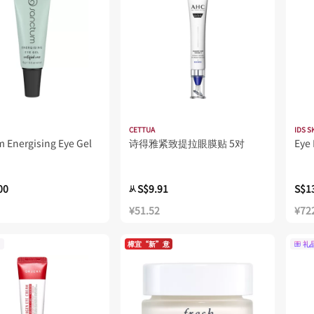
CETTUA
IDS S
 Energising Eye Gel
诗得雅紧致提拉眼膜贴 5对
Eye
00
S$9.91
S$1
从
¥51.52
¥72
樟宜“新”意
礼