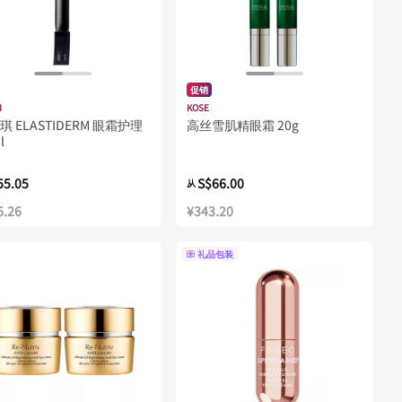
促销
I
KOSE
琪 ELASTIDERM 眼霜护理
高丝雪肌精眼霜 20g
l
55.05
S$66.00
从
6.26
¥343.20
礼品包装