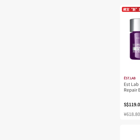
逐本
樟宜“新”
高丝
ÉST.LAB
Est Lab
Repair 
S$119.
¥618.80