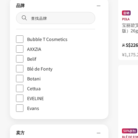
品牌
促销
POLA
宝丽碧
版）26g
Bubble T Cosmetics
S$226
从
AXXZIA
¥1,175.
Belif
Blé de Fonty
Botani
Cettua
EVELINE
Evans
HEURE
IDS Skincare
50%折扣
卖方
ISOI
BLÉ DE FO