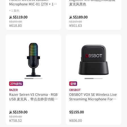
Microphone MIC-01 (2TX + 1RX
麦克风黑色
+ Charging Case)
+ 1 颜色
S$119.00
S$189.00
从
从
S$159.00
S$219.00
¥618.80
¥901.63
20%折扣
促销
RAZER
OBSBOT
Razer Seiren V3 Chroma - RGB
OBSBOT VOX SE Wireless Live
USB 麦克风，带点击静音功能
Streamimg Microphone For
包装
Tiny 3/ Tiny 3 Lite
S$159.00
S$155.00
从
S$199.00
¥758.52
¥806.00