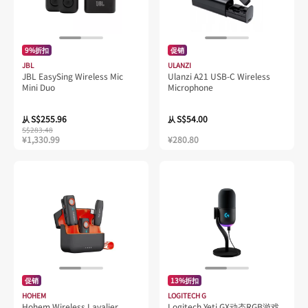
9%折扣
促销
JBL
ULANZI
JBL EasySing Wireless Mic
Ulanzi A21 USB-C Wireless
Mini Duo
Microphone
S$255.96
S$54.00
从
从
S$283.48
¥1,330.99
¥280.80
促销
13%折扣
HOHEM
LOGITECH G
Hohem Wireless Lavalier
Logitech Yeti GX动态RGB游戏