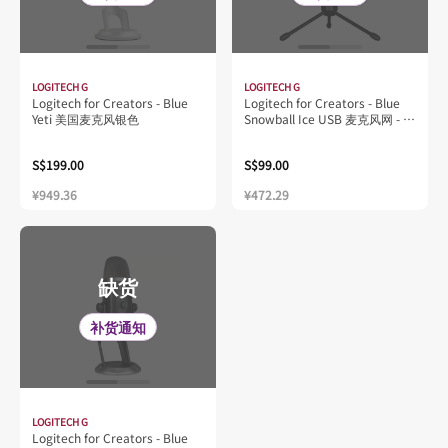
LOGITECH G
LOGITECH G
Logitech for Creators - Blue
Logitech for Creators - Blue
Yeti 美国麦克风银色
Snowball Ice USB 麦克风网 - 石
墨
S$199.00
S$99.00
¥949.36
¥472.29
缺货
补货通知
LOGITECH G
Logitech for Creators - Blue