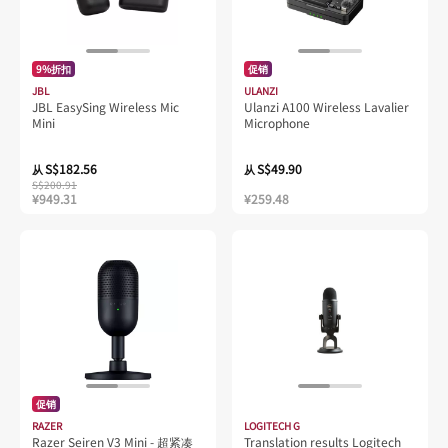
9%折扣
促销
JBL
ULANZI
JBL EasySing Wireless Mic
Ulanzi A100 Wireless Lavalier
Mini
Microphone
S$182.56
S$49.90
从
从
S$200.91
¥949.31
¥259.48
促销
RAZER
LOGITECH G
Razer Seiren V3 Mini - 超紧凑
Translation results Logitech