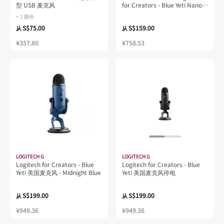
型 USB 麦克风
for Creators - Blue Yeti Nano
USB 麦克风 - Shadow Grey
+ 2 颜色
S$75.00
S$159.00
从
从
¥357.80
¥758.53
LOGITECH G
LOGITECH G
Logitech for Creators - Blue
Logitech for Creators - Blue
Yeti 美国麦克风 - Midnight Blue
Yeti 美国麦克风停电
S$199.00
S$199.00
从
从
¥949.36
¥949.36