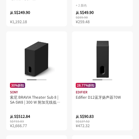
Eu/Idn/Rus//Ukr/Isr/Egy/Zaf +
+ 2 颜色
UK/My/Sg/Uae/Sau 包装
S$249.90
S$49.90
从
从
S$59.90
¥1,192.18
¥259.48
30%折扣
28.77%折扣
SONY
EDIFIER
索尼 BRAVIA Theater Sub 8 |
Edifier D12蓝牙扬声器70W
SA-SW8 | 300 W 附加无线低音
炮
S$512.84
S$90.83
从
从
S$733.03
S$127.52
¥2,666.77
¥472.32