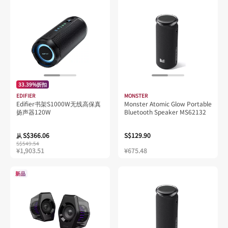
33.39%折扣
EDIFIER
MONSTER
Edifier书架S1000W无线高保真
Monster Atomic Glow Portable
扬声器120W
Bluetooth Speaker MS62132
S$366.06
S$129.90
从
S$549.54
¥1,903.51
¥675.48
新品