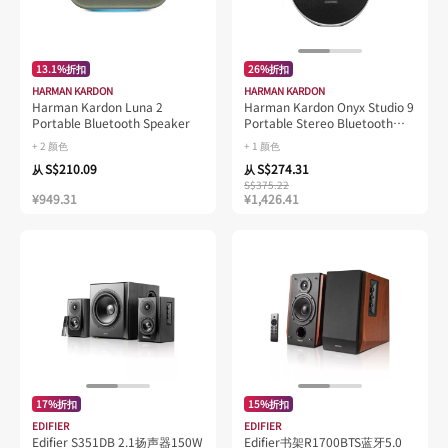
13.1%折扣
26%折扣
HARMAN KARDON
HARMAN KARDON
Harman Kardon Luna 2
Harman Kardon Onyx Studio 9
Portable Bluetooth Speaker
Portable Stereo Bluetooth
Home Speaker
+ 2 颜色
+ 1 颜色
S$210.09
S$274.31
从
从
S$375.22
¥949.31
¥1,426.41
17%折扣
15%折扣
EDIFIER
EDIFIER
Edifier S351DB 2.1扬声器150W
Edifier书架R1700BTS蓝牙5.0