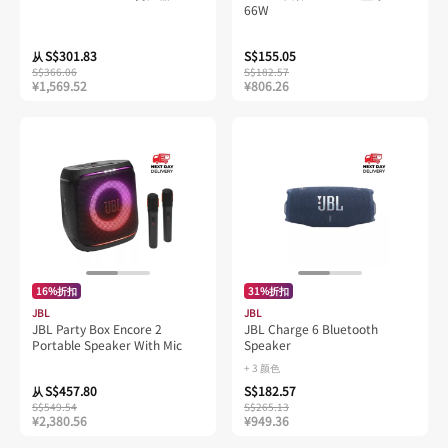
66W
S$301.83
S$155.05
从
S$366.06
S$182.57
¥1,569.52
¥806.26
16%折扣
31%折扣
JBL
JBL
JBL Party Box Encore 2
JBL Charge 6 Bluetooth
Portable Speaker With Mic
Speaker
+ 3 颜色
S$457.80
S$182.57
从
S$549.54
S$265.13
¥2,380.56
¥949.36