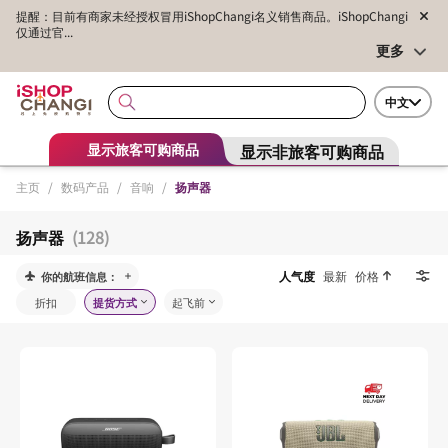
提醒：目前有商家未经授权冒用iShopChangi名义销售商品。iShopChangi
仅通过官...
更多
中文
显示非旅客可购商品
显示旅客可购商品
主页
/
数码产品
/
音响
/
扬声器
扬声器
(128)
人气度
最新
价格
你的航班信息：
折扣
提货方式
起飞前