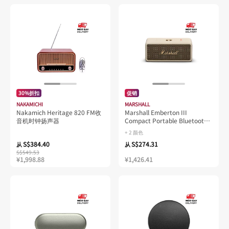
30%折扣
促销
NAKAMICHI
MARSHALL
Nakamich Heritage 820 FM收
Marshall Emberton III
音机时钟扬声器
Compact Portable Bluetooth
Speaker
+ 2 颜色
S$384.40
S$274.31
从
从
S$549.53
¥1,998.88
¥1,426.41