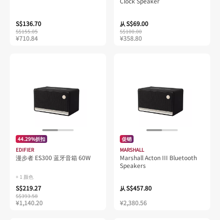
Clock Speaker
S$136.70
S$69.00
从
S$155.05
S$100.00
¥710.84
¥358.80
44.29%折扣
促销
EDIFIER
MARSHALL
漫步者 ES300 蓝牙音箱 60W
Marshall Acton III Bluetooth
Speakers
+ 1 颜色
S$219.27
S$457.80
从
S$393.58
¥1,140.20
¥2,380.56