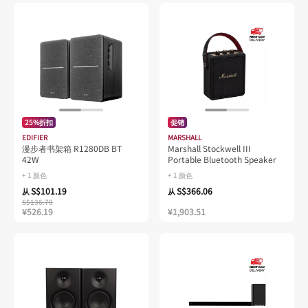
25%折扣
促销
EDIFIER
MARSHALL
漫步者书架箱 R1280DB BT
Marshall Stockwell III
42W
Portable Bluetooth Speaker
+ 1 颜色
+ 1 颜色
S$101.19
S$366.06
从
从
S$136.70
¥526.19
¥1,903.51