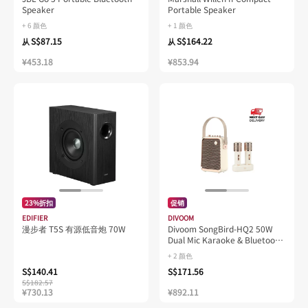
Speaker
Portable Speaker
+ 6 颜色
+ 1 颜色
S$87.15
S$164.22
从
从
¥453.18
¥853.94
23%折扣
促销
EDIFIER
DIVOOM
漫步者 T5S 有源低音炮 70W
Divoom SongBird-HQ2 50W
Dual Mic Karaoke & Bluetooth
Speaker
+ 2 颜色
S$140.41
S$171.56
S$182.57
¥730.13
¥892.11