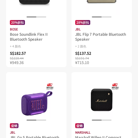
20%折扣
28%折扣
BOSE
JBL
Bose Soundlink Flex II
JBL Flip 7 Portable Bluetooth
Bluetooth Speaker
Speaker
+ 4 颜色
+ 2 颜色
S$182.57
S$137.52
S$228.44
S$191.74
¥949.36
¥715.10
促销
促销
JBL
MARSHALL
JBL Go 5 Portable Bluetooth
Marshall Willen II Compact