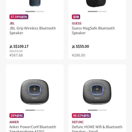
37.04%折扣
促销
JBL
GUESS
JBL Grip Wireless Bluetooth
Guess MagSafe Bluetooth
Speaker
Speaker
S$109.17
S$55.00
从
从
S$173.39
¥567.68
¥286.00
28%折扣
48.02%折扣
ANKER
DEFUNC
Anker PowerConf Bluetooth
Defunc HOME Wifi & Bluetooth
Speakerphone A3301
Speaker - Small