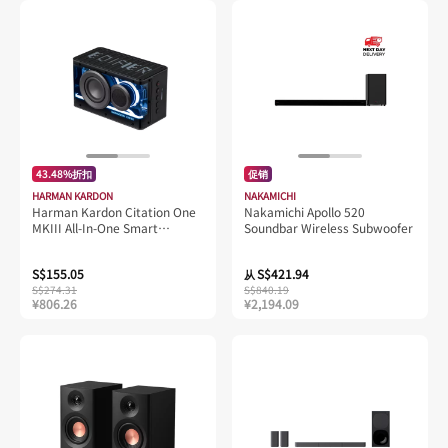
43.48%折扣
促销
HARMAN KARDON
NAKAMICHI
Harman Kardon Citation One
Nakamichi Apollo 520
MKIII All-In-One Smart
Soundbar Wireless Subwoofer
Speaker With Room-Filling
Sound
S$155.05
S$421.94
从
S$274.31
S$840.19
¥806.26
¥2,194.09