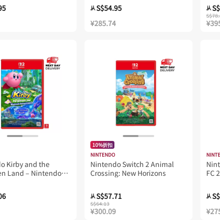
95
S$54.95
S$
从
从
S$78.
¥285.74
¥39
10%折扣
NINTENDO
NINT
o Kirby and the
Nintendo Switch 2 Animal
Nint
en Land – Nintendo
Crossing: New Horizons
FC 
 Edition + Star-
 World
06
S$57.71
S$
从
从
S$64.13
¥300.09
¥27