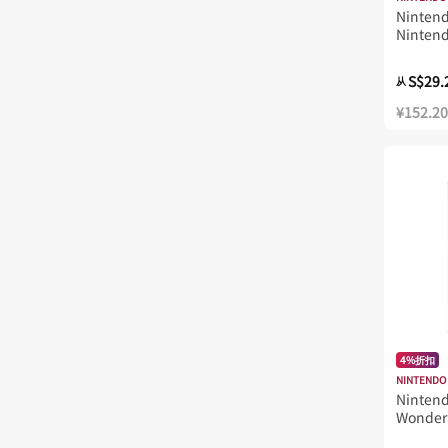
Nintend
Nintend
S$29.
从
¥152.20
4%折扣
NINTENDO
Nintend
Wonder