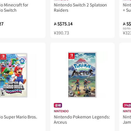
o Minecraft for
Nintendo Switch 2 Splatoon
Nin
o Switch
Raiders
+ Su
Nin
27
S$75.14
S$
从
从
S$70.
¥390.73
¥32
促销
3%
NINTENDO
NINT
o Super Mario Bros.
Nintendo Pokemon Legends:
Nint
Arceus
Jam
2 Ed