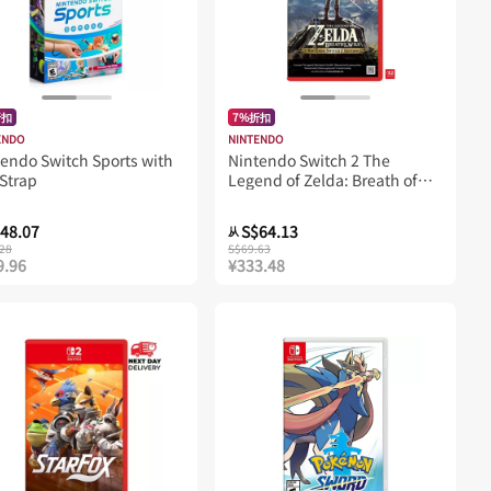
折扣
7%折扣
ENDO
NINTENDO
endo Switch Sports with
Nintendo Switch 2 The
Strap
Legend of Zelda: Breath of
the Wild NSW2 Edition
48.07
S$64.13
从
28
S$69.63
9.96
¥333.48