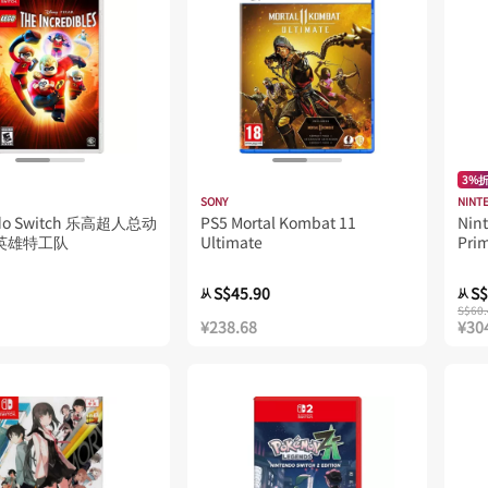
3%
SONY
NINT
ndo Switch 乐高超人总动
PS5 Mortal Kombat 11
Nin
英雄特工队
Ultimate
Pri
S$45.90
S$
从
从
S$60.
¥238.68
¥30