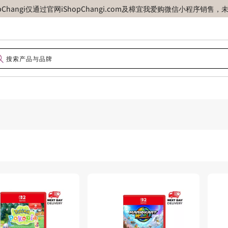
opChangi仅通过官网iShopChangi.com及樟宜我爱购微信小程