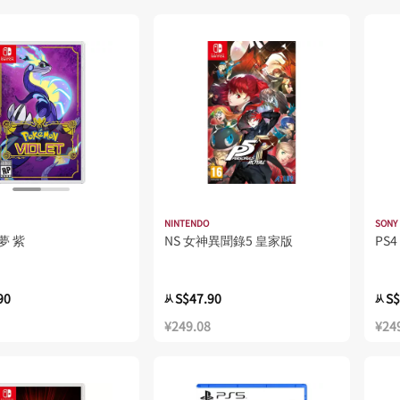
NINTENDO
SONY
夢 紫
NS 女神異聞錄5 皇家版
PS
90
S$47.90
S$
从
从
¥249.08
¥24