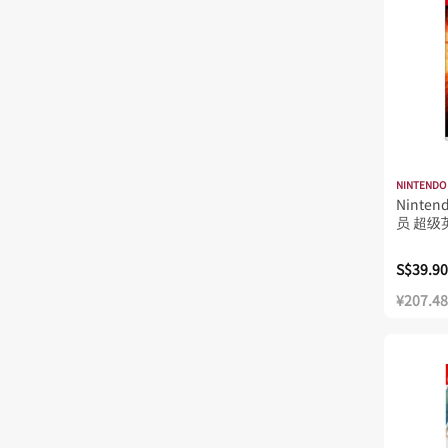
NINTENDO
Ninte
员 超级
S$39.90
¥207.48