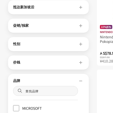
抵达新加坡后
促销/独家
10%折扣
NINTENDO
Ninten
Pokopi
性别
S$78.
从
S$87.98
¥410.28
价钱
品牌
MICROSOFT