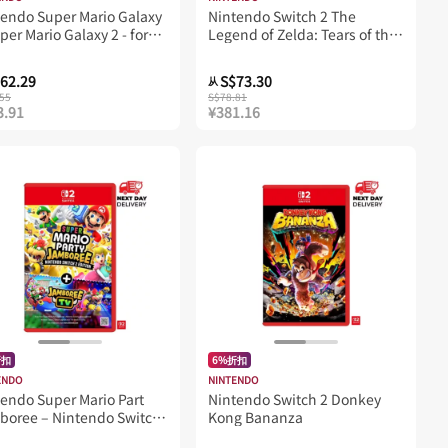
tendo Super Mario Galaxy
Nintendo Switch 2 The
per Mario Galaxy 2 - for
Legend of Zelda: Tears of the
tendo Switch
Kingdom NSW2 Edition
62.29
S$73.30
从
55
S$78.81
3.91
¥381.16
折扣
6%折扣
ENDO
NINTENDO
endo Super Mario Part
Nintendo Switch 2 Donkey
boree – Nintendo Switch
Kong Bananza
ition + Jamboree TV