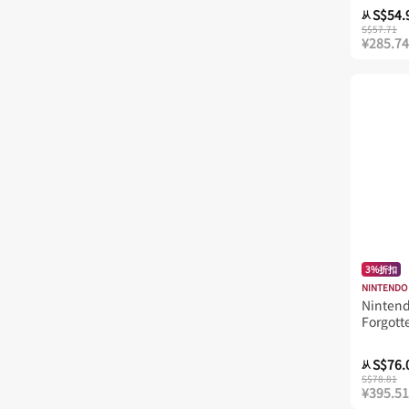
S$54.
从
S$57.71
¥285.74
3%折扣
NINTENDO
Nintend
Forgott
Switch 2
Crossed
S$76.
从
S$78.81
¥395.51