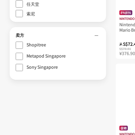
任天堂
8%折扣
索尼
NINTENDO
Nintend
Mario B
卖方
Edition
Park
S$72.
Shopitree
从
S$78.81
¥376.90
Metapod Singapore
Sony Singapore
促销
NINTENDO