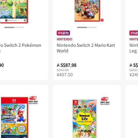
4%折扣
6%
NINTENDO
NINT
do Switch 2 Pokémon
Nintendo Switch 2 Mario Kart
Nint
a
World
Leg 
90
S$87.98
S$
从
从
S$91.65
S$51.
¥457.50
¥24