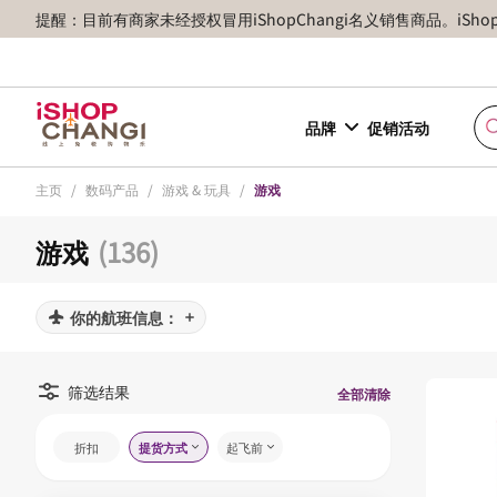
提醒：目前有商家未经授权冒用iShopChangi名义销售商品。iSh
品牌
促销活动
主页
/
数码产品
/
游戏 & 玩具
/
游戏
游戏
(136)
你的航班信息：
筛选结果
全部清除
折扣
提货方式
起飞前