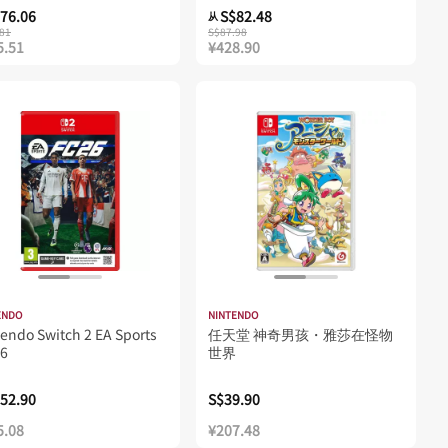
76.06
S$82.48
从
81
S$87.98
5.51
¥428.90
ENDO
NINTENDO
endo Switch 2 EA Sports
任天堂 神奇男孩・雅莎在怪物
26
世界
52.90
S$39.90
5.08
¥207.48