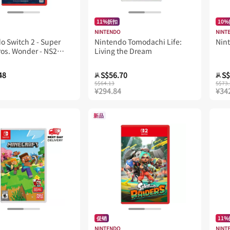
11%折扣
10
NINTENDO
NINT
o Switch 2 - Super
Nintendo Tomodachi Life:
Nint
ros. Wonder - NS2
Living the Dream
 + Meetup in Bellabel
48
S$56.70
S$
从
从
S$64.13
S$73.
¥294.84
¥34
新品
促销
11
NINTENDO
NINT