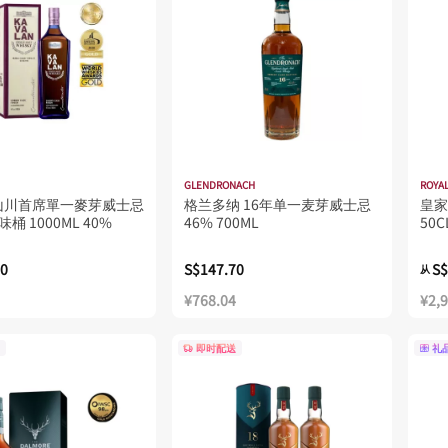
GLENDRONACH
ROYAL
山川首席單一麥芽威士忌
格兰多纳 16年单一麦芽威士忌
皇家
味桶 1000ML 40%
46% 700ML
50C
00
S$147.70
S$
从
¥768.04
¥2,
即时配送
礼