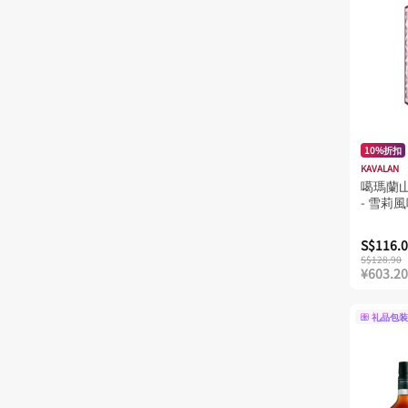
布什米尔斯
布纳哈
布赫拉迪
帝王威士忌
托伯莫里酒厂
10%折扣
拉弗格
KAVALAN
噶瑪蘭
斯塔华得
- 雪莉風
朱拉
S$116.
格兰 斯柯蒂亚
S$128.90
¥603.20
格兰冠
格兰多纳
礼品包装
格兰威特
格兰杰
格兰罗塞斯