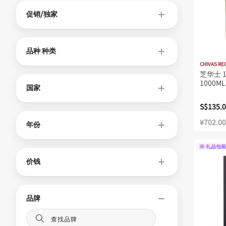
促销/独家
品种 种类
CHIVAS RE
芝华士 
1000ML
国家
S$135.
¥702.00
年份
礼品包装
价钱
品牌