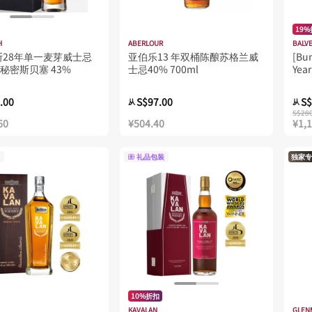
19
H
ABERLOUR
BALV
斯28年单一麦芽威士忌
亚伯乐13 年双桶陈酿苏格兰威
[Bun
 - 秘密斯贝塞 43%
士忌40% 700ml
Yea
Mal
.00
S$97.00
S$
从
从
S$28
60
¥504.40
¥1,
礼品包装
独家专
10%折扣
KAVALAN
GLEN