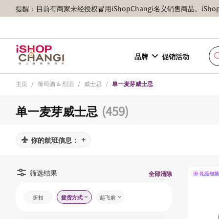
提醒：目前有商家未经授权冒用iShopChangi名义销售商品。iSh
品牌
促销活动
主页
/
葡萄酒 & 烈酒
/
威士忌
/
单一麦芽威士忌
单一麦芽威士忌
(459)
你的航班信息：
筛选结果
全部清除
礼品包装
折扣
提货方式
起飞前