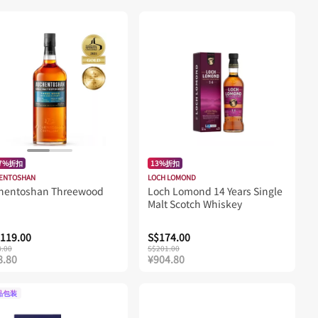
77%折扣
13%折扣
ENTOSHAN
LOCH LOMOND
hentoshan Threewood
Loch Lomond 14 Years Single
Malt Scotch Whiskey
119.00
S$174.00
8.00
S$201.00
8.80
¥904.80
品包装