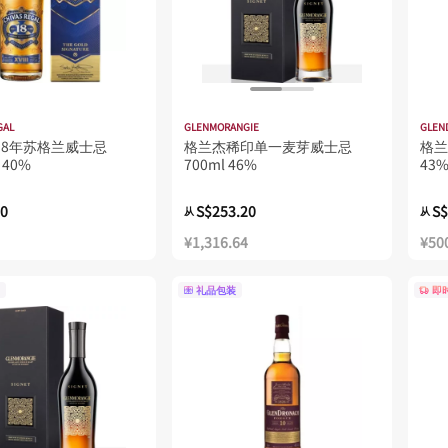
GAL
GLENMORANGIE
GLEN
18年苏格兰威士忌
格兰杰稀印单一麦芽威士忌
格兰
 40%
700ml 46%
43%
00
S$253.20
S$
从
从
¥1,316.64
¥50
礼品包装
即