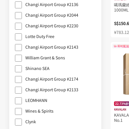
Changi Airport Group #2136
噶瑪蘭
Diageo
1000ML
Changi Airport Group #2044
GLENGOYNE
S$150.
Glenfarclas
Changi Airport Group #2230
¥783.12
Glenglassaugh
Lotte Duty Free
Hannah Whisky
即时配送
Changi Airport Group #2143
Ichiro's Malt
William Grant & Sons
James Eadie
Shinano SEA
KI ONE
Changi Airport Group #2174
KYRO
Keeble Cask Company lt
Changi Airport Group #2133
Kilchoman
LEOMHANN
22.73%
LARK
KAVALAN
Wines & Spirits
KAVALAN
Leomhann
No.1
Clynk
MARS