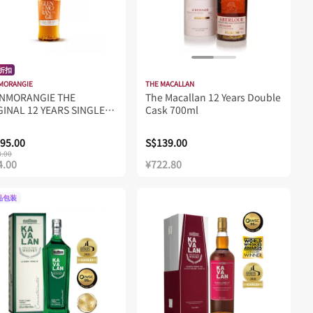
%折扣
MORANGIE
THE MACALLAN
NMORANGIE THE
The Macallan 12 Years Double
GINAL 12 YEARS SINGLE
Cask 700ml
T 700ML
95.00
S$139.00
8.00
4.00
¥722.80
品包装