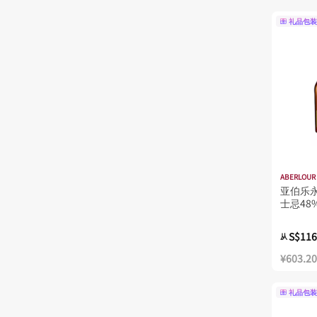
Whisky Baron
礼品包装
Whisky Broker UK
White Peak Distillery
Wolfburn
丁斯顿
亚伯乐
单一麦芽秘酿酒界
卡尔里拉
ABERLOUR
亚伯乐
响牌威士忌
士忌48%
噶玛兰
S$116
从
塔穆纳法林
¥603.20
大摩
尊尼获加
礼品包装
巴布莱尔