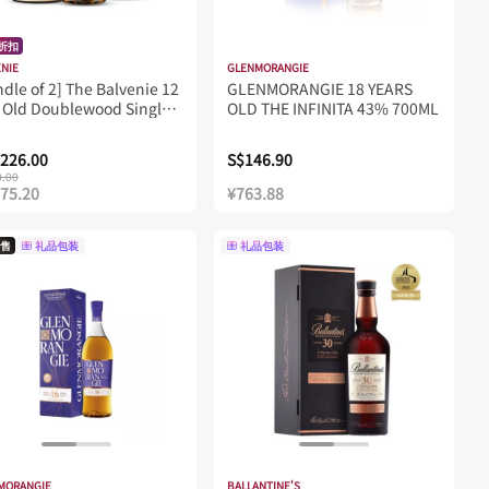
%折扣
ENIE
GLENMORANGIE
dle of 2] The Balvenie 12
GLENMORANGIE 18 YEARS
r Old Doublewood Single
OLD THE INFINITA 43% 700ML
t Scotch Whisky 700ML
226.00
S$146.90
0.00
175.20
¥763.88
售
礼品包装
礼品包装
MORANGIE
BALLANTINE'S