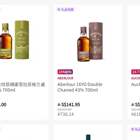
礼品包装
15%折扣
13.
ABERLOUR
AUCH
永恒双桶索雷拉苏格兰威
Aberlour 16YO Double
Auc
 700ml
Charred 43% 700ml
.00
S$141.95
S$
从
从
S$167.00
S$13
¥738.14
¥61
礼