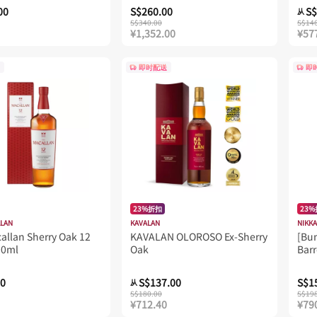
00
S$260.00
S$
从
S$340.00
S$14
¥1,352.00
¥57
即时配送
即
23%折扣
23
LLAN
KAVALAN
NIKKA
allan Sherry Oak 12
KAVALAN OLOROSO Ex-Sherry
[Bun
00ml
Oak
Barr
00
S$137.00
S$1
从
S$180.00
S$19
¥712.40
¥79