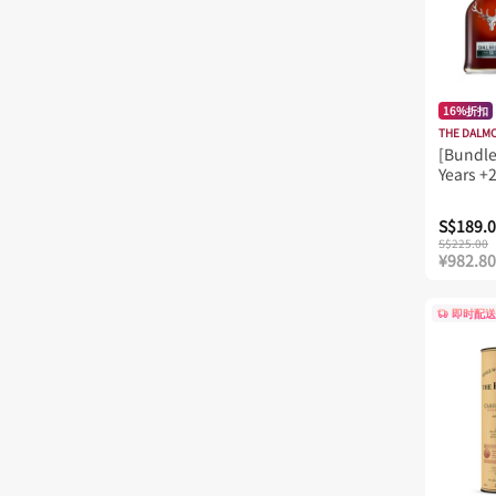
格兰菲迪
欧本
欧肯特轩
16%折扣
汤玛丁
THE DALM
[Bundle
波摩
Years +
波特嘉
S$189.
泰斯卡
S$225.00
¥982.80
爱柏迪
班瑞克
即时配送
百富
皇家布莱克
皇家礼炮
罗曼德湖
芝华士威士忌