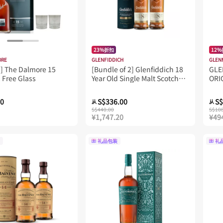
23%折扣
12
ORE
GLENFIDDICH
GLEN
] The Dalmore 15
[Bundle of 2] Glenfiddich 18
GLE
2 Free Glass
Year Old Single Malt Scotch
ORI
Whisky 700ML
MAL
00
S$336.00
S$
从
从
S$440.00
S$10
¥1,747.20
¥49
礼品包装
礼