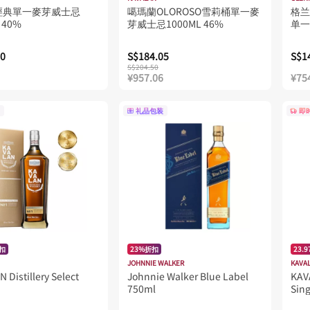
經典單一麥芽威士忌
噶瑪蘭OLOROSO雪莉桶單一麥
格兰杰
 40%
芽威士忌1000ML 46%
单一
100
60
S$184.05
S$1
S$204.50
¥957.06
¥75
礼品包装
即
折扣
23%折扣
23.
JOHNNIE WALKER
KAVA
 Distillery Select
Johnnie Walker Blue Label
KAVA
750ml
Sing