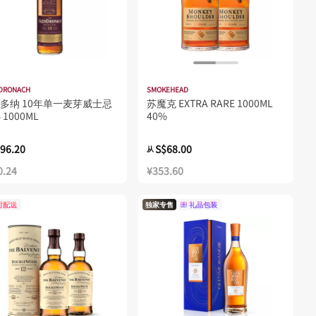
DRONACH
SMOKEHEAD
多纳 10年单一麦芽威士忌
苏魔克 EXTRA RARE 1000ML
 1000ML
40%
96.20
S$68.00
从
0.24
¥353.60
时配送
独家专售
礼品包装