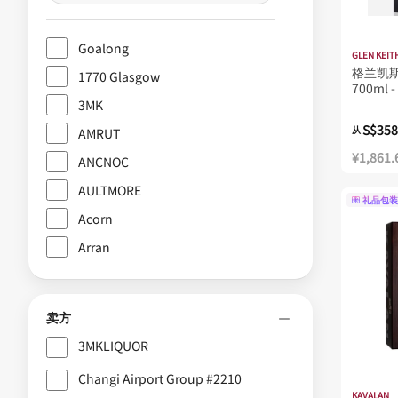
Goalong
GLEN KEIT
格兰凯
1770 Glasgow
700ml
3MK
S$358
从
AMRUT
¥1,861.
ANCNOC
AULTMORE
礼品包装
Acorn
Arran
Asta Morris
BALLANTINE'S
卖方
BENROMACH
3MKLIQUOR
CRAIGELLACHIE
Changi Airport Group #2210
Chorlton
KAVALAN