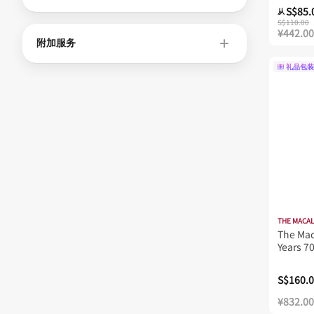
S$85.
从
NIKKA
S$110.00
¥442.00
OLD PULTENEY
附加服务
Omar單一麥芽威士忌
礼品包装
Penderyn
Rampur
Rare Find by Gleann Mor
SINGLETON
SPEARHEAD
SPEYBURN
Sakurao
THE MACA
The Mac
Samaroli
Years 7
TAMDHU
S$160.
The Sexton
¥832.00
WATERFORD