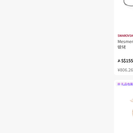
SWAROVSK
Mesme
镀铑
S$155
从
¥806.26
礼品包装