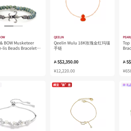
BOW
QEELIN
PEARL
& BOW Musketeer
Qeelin Wulu 18K玫瑰金红玛瑙
Top 
e-lis Beads Bracelet
手链
Bra
Men - Green
S$2,350.00
S$
从
从
¥12,220.00
¥65
樟宜“新”意
礼