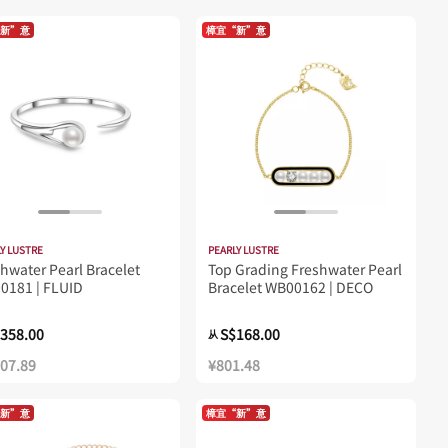
新”意
樟宜“新”意
Y LUSTRE
PEARLY LUSTRE
hwater Pearl Bracelet
Top Grading Freshwater Pearl
0181 | FLUID
Bracelet WB00162 | DECO
358.00
S$168.00
从
707.89
¥801.48
新”意
樟宜“新”意