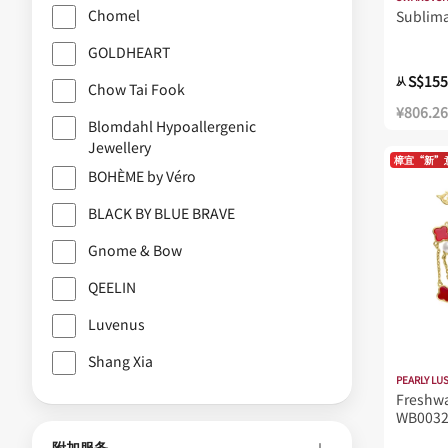
Chomel
Sublim
GOLDHEART
S$155
从
Chow Tai Fook
¥806.26
Blomdahl Hypoallergenic
Jewellery
樟宜“新”
BOHÈME by Véro
BLACK BY BLUE BRAVE
Gnome & Bow
QEELIN
Luvenus
Shang Xia
PEARLY LU
Freshwa
WB0032
附加服务