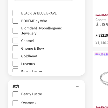
BLACK BY BLUE BRAVE
SWAROVSK
Const
BOHÈME by Véro
珠，圆形
Blomdahl Hypoallergenic
Jewellery
S$219
从
Chomel
¥1,140.
Gnome & Bow
礼品包装
Goldheart
Luvenus
Pearly Lustre
Shang Xia
卖方
周大福
Pearly Lustre
施华洛世奇
麒麟珠宝
Swarovski
SWAROVSK