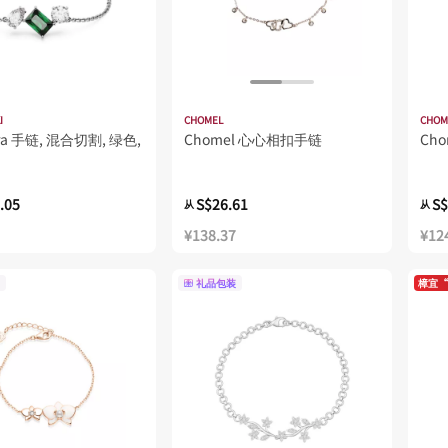
I
CHOMEL
CHOM
ra 手链, 混合切割, 绿色,
Chomel 心心相扣手链
Ch
.05
S$26.61
S$
从
从
¥138.37
¥12
礼品包装
樟宜“