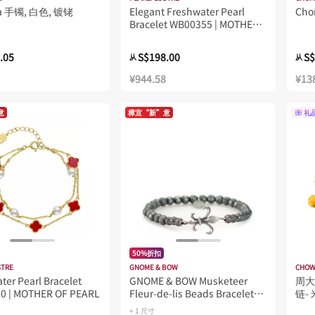
a 手镯, 白色, 镀铑
Elegant Freshwater Pearl
Ch
Bracelet WB00355 | MOTHER
OF PEARL
.05
S$198.00
S$
从
从
¥944.58
¥13
意
樟宜“新”意
礼
50%折扣
STRE
GNOME & BOW
CHOW
ter Pearl Bracelet
GNOME & BOW Musketeer
周大
0 | MOTHER OF PEARL
Fleur-de-lis Beads Bracelet
链-
Women Men - Grey
+ 1 尺寸