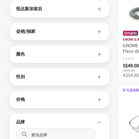
抵达新加坡后
促销/独家
50%折扣
GNOME & 
GNOME 
Fleur-d
颜色
Women 
+ 2 尺寸
S$49.00
S$98.00
¥254.80
性别
礼品包装
价钱
品牌