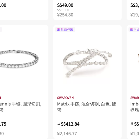
.00
S$49.00
S$3
S$98.00
¥254.80
¥19
礼品包装
礼
I
SWAROVSKI
SWAR
 Tennis 手链, 圆形切割,
Matrix 手链, 混合切割, 白色, 镀
Imb
镀铑
铑
玫瑰
.75
S$412.84
S$
从
从
30
¥2,146.77
¥1,