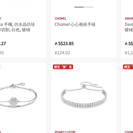
I
CHOMEL
SWAR
ella 手镯, 仿水晶仿珍
Chomel 心心相依手链
Dex
切割, 白色, 镀铑
镀铑
.27
S$23.85
S$
从
从
20
¥124.02
¥1,
樟宜“新”意
樟宜“
I
PEARLY LUSTRE
CHOM