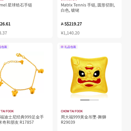
omel 星球锆石手链
Matrix Tennis 手链, 圆形切割,
白色, 镀铑
26.61
S$219.27
从
8.37
¥1,140.20
品包装
礼品包装
 TAI FOOK
CHOW TAI FOOK
福迪士尼经典999足金手
周大福999黃金吊墜-舞獅
 米奇和朋友 R17857
R29039