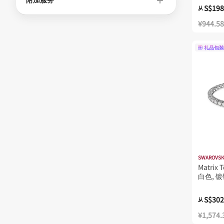
S$198
从
¥944.58
礼品包装
SWAROVSK
Matrix
白色, 
S$302
从
¥1,574.