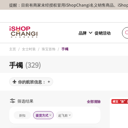
提醒：目前有商家未经授权冒用iShopChangi名义销售商品。iSh
品牌
促销活动
主页
/
女士时装
/
珠宝首饰
/
手镯
手镯
(329)
你的航班信息：
筛选结果
全部清除
樟宜“新”
折扣
提货方式
起飞前