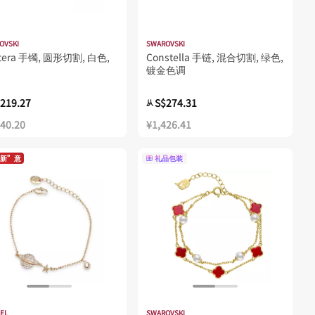
OVSKI
SWAROVSKI
tera 手镯, 圆形切割, 白色,
Constella 手链, 混合切割, 绿色,
镀金色调
219.27
S$274.31
从
140.20
¥1,426.41
新”意
礼品包装
EL
SWAROVSKI