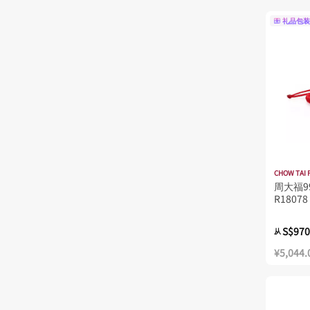
礼品包装
CHOW TAI 
周大福9
R18078
S$970
从
¥5,044.