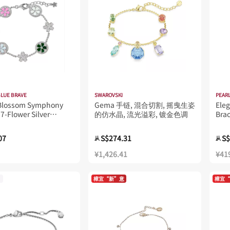
BLUE BRAVE
SWAROVSKI
PEARL
 Blossom Symphony
Gema 手链, 混合切割, 摇曳生姿
Eleg
7-Flower Silver
的仿水晶, 流光溢彩, 镀金色调
Bra
t (Platinum Plated)
07
S$274.31
S$
从
从
¥1,426.41
¥41
樟宜“新”意
樟宜“