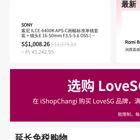
最新
SONY
CRYSTAL T
索尼 ILCE-6400K APS-C画幅标准单镜套
星光旅程至
装 + 镜头E 16-50mm F3.5-5.6 OSS (银
S$259.0
色)
Romi B
S$1,008.26
S$1,375.23
~ 约 ¥1,34
润唇霜感
~ 约 ¥5,242.95
延长免税购物