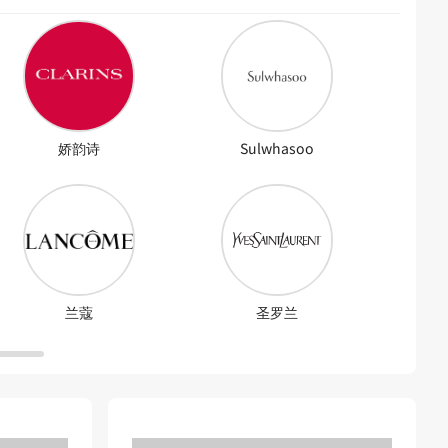
娇韵诗
Sulwhasoo
兰蔻
圣罗兰