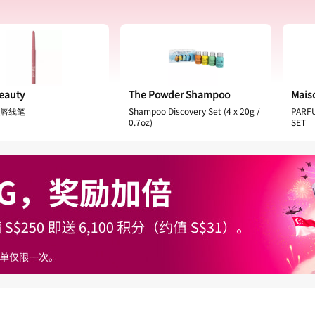
OMATO
SINGAPORE MEMORIES
选套装
莱佛士传承香水 (20毫升)
0
S$35.00
eauty
The Powder Shampoo
Mais
6.80
~ 约 ¥182.00
唇线笔
Shampoo Discovery Set (4 x 20g /
PARF
0.7oz)
SET