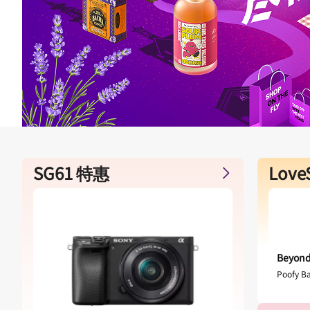
SG61 特惠
Love
Beyond
Poofy B