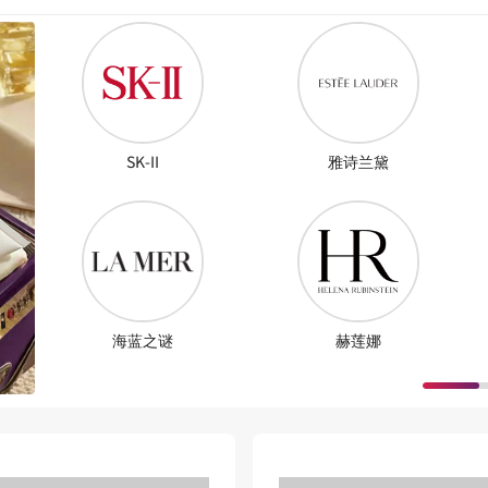
SK-II
雅诗兰黛
海蓝之谜
赫莲娜