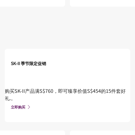
SK-II 季节限定促销
购买SK-II产品满S$760，即可臻享价值S$454的15件套好
礼.。
立即购买