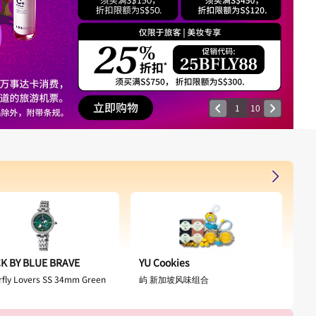
1
10
K BY BLUE BRAVE
YU Cookies
LOU
rfly Lovers SS 34mm Green
屿 新加坡风味组合
路
70