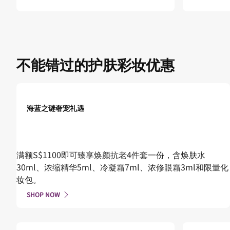
不能错过的护肤彩妆优惠
海蓝之谜奢宠礼遇
满额S$1100即可臻享焕颜抗老4件套一份，含焕肤水
30ml、浓缩精华5ml、冷凝霜7ml、浓修眼霜3ml和限量化
妆包。
SHOP NOW