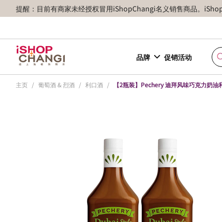
提醒：目前有商家未经授权冒用iShopChangi名义销售商品。iSh
品牌
促销活动
主页
/
葡萄酒 & 烈酒
/
利口酒
/
【2瓶装】Pechery 迪拜风味巧克力奶油利