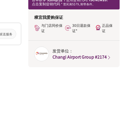
点击复制促销代码
* 需买满S$79, 附带条件。
樟宜我爱购保证
与门店同价保
30日退款保
正品保
证
证*
证
派送服务
发货单位：
Changi Airport Group #2174