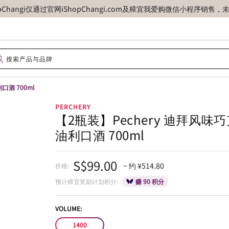
opChangi仅通过官网iShopChangi.com及樟宜我爱购微信小程
口酒 700ml
PERCHERY
【2瓶装】Pechery 迪拜风味
油利口酒 700ml
S$99.00
~ 约 ¥514.80
价格:
预计樟宜奖励计划积分:
赚 90 积分
VOLUME:
1400