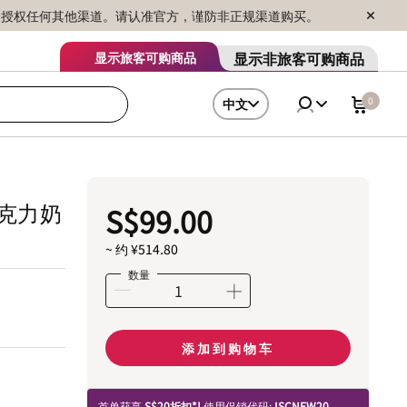
序销售，未授权任何其他渠道。请认准官方，谨防非正规渠道购买。
显示非旅客可购商品
显示旅客可购商品
0
中文
巧克力奶
S$99.00
~ 约 ¥514.80
数量
添加到购物车
首单获享
S$20折扣*!
使用促销代码:
ISCNEW20.