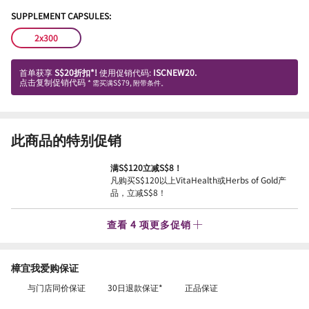
SUPPLEMENT CAPSULES:
2x300
首单获享
S$20折扣*!
使用促销代码:
ISCNEW20.
点击复制促销代码
* 需买满S$79, 附带条件。
此商品的特别促销
满S$120立减S$8！
凡购买S$120以上VitaHealth或Herbs of Gold产
品，立减S$8！
查看 4 项更多促销
樟宜我爱购保证
与门店同价保证
30日退款保证*
正品保证