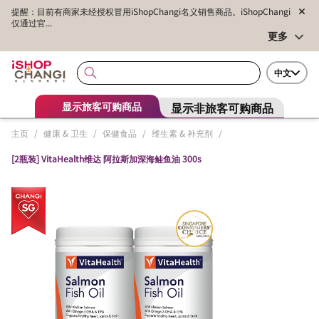
提醒：目前有商家未经授权冒用iShopChangi名义销售商品。iShopChangi
仅通过官...
更多
中文
显示非旅客可购商品
显示旅客可购商品
主页
/
健康 & 卫生
/
保健食品
/
维生素 & 补充剂
/
[2瓶装] VitaHealth维达 阿拉斯加深海鲑鱼油 300s