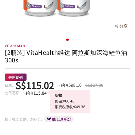
分享
VITAHEALTH
[2瓶装] VitaHealth维达 阿拉斯加深海鲑鱼油
300s
特别促销
S$115.02
~ 约 ¥598.10
S$127.80
价格:
总优惠额:
~ 约 ¥115.84
折扣
促销:¥66.46
消费税吸收:¥49.38
预计樟宜奖励计划积分:
赚 110 积分