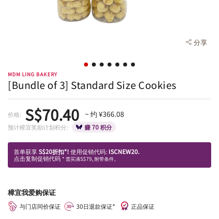
分享
MDM LING BAKERY
[Bundle of 3] Standard Size Cookies
S$70.40
~ 约 ¥366.08
价格:
预计樟宜奖励计划积分:
赚 70 积分
首单获享
S$20折扣*!
使用促销代码:
ISCNEW20.
点击复制促销代码
* 需买满S$79, 附带条件。
樟宜我爱购保证
与门店同价保证
30日退款保证*
正品保证