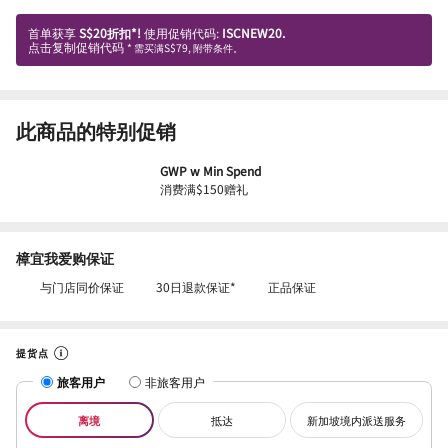
首单获享
S$20折扣*!
使用促销代码:
ISCNEW20.
点击复制促销代码
* 需买满S$79, 附带条件。
此商品的特别促销
GWP w Min Spend
消费满$150赠礼
樟宜我爱购保证
与门店同价保证
30日退款保证*
正品保证
提货点
旅客用户
非旅客用户
离境
抵达
新加坡境内派送服务