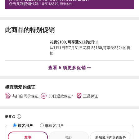
点击复制促销代码
* 需买满S$79, 附带条件。
此商品的特别促销
花费$100, 可享受$12的折扣!
从7月1日至7月31日花费 S$160,可享受S$24的折
扣!
查看 6 项更多促销
樟宜我爱购保证
与门店同价保证
30日退款保证*
正品保证
提货点
旅客用户
非旅客用户
离境
抵达
新加坡境内派送服务