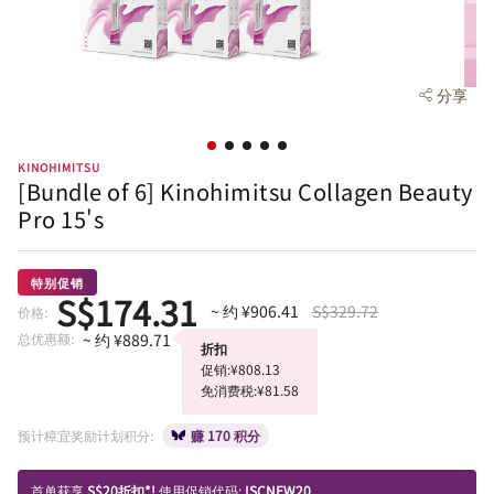
分享
KINOHIMITSU
[Bundle of 6] Kinohimitsu Collagen Beauty
Pro 15's
特别促销
S$174.31
~ 约 ¥906.41
S$329.72
价格:
总优惠额:
~ 约 ¥889.71
折扣
促销:¥808.13
免消费税:¥81.58
预计樟宜奖励计划积分:
赚 170 积分
首单获享
S$20折扣*!
使用促销代码:
ISCNEW20.