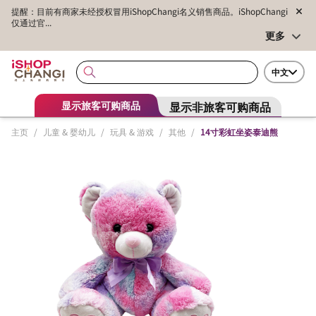
提醒：目前有商家未经授权冒用iShopChangi名义销售商品。iShopChangi
仅通过官...
更多
中文
显示非旅客可购商品
显示旅客可购商品
主页
/
儿童 & 婴幼儿
/
玩具 & 游戏
/
其他
/
14寸彩虹坐姿泰迪熊