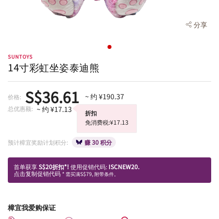
分享
SUNTOYS
14寸彩虹坐姿泰迪熊
S$36.61
~ 约 ¥190.37
价格:
总优惠额:
~ 约 ¥17.13
折扣
免消费税:¥17.13
预计樟宜奖励计划积分:
赚 30 积分
首单获享
S$20折扣*!
使用促销代码:
ISCNEW20.
点击复制促销代码
* 需买满S$79, 附带条件。
樟宜我爱购保证