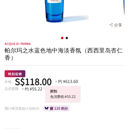
分享
ACQUA DI PARMA
帕尔玛之水蓝色地中海淡香氛（西西里岛杏仁
香）
特别促销
S$118.00
~ 约 ¥613.60
价格:
总优惠额:
~ 约 ¥55.22
折扣
免消费税:¥55.22
预计樟宜奖励计划积分:
赚 110 积分