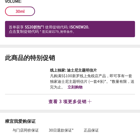
VOLUME:
30ml
首单获享
S$20折扣*!
使用促销代码:
ISCNEW20.
点击复制促销代码
* 需买满S$79, 附带条件。
此商品的特别促销
线上独家: 迪士尼主题明信片
凡购满S$100新罗线上免税店产品，即可享有一套
独家迪士尼主题明信片 (一套4张)*。*数量有限，送
完为止。
立刻购物
查看 3 项更多促销
樟宜我爱购保证
与门店同价保证
30日退款保证*
正品保证