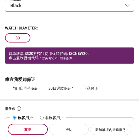
WATCH DIAMETER:
39
首单获享
S$20折扣*!
使用促销代码:
ISCNEW20.
点击复制促销代码
* 需买满S$79, 附带条件。
樟宜我爱购保证
与门店同价保证
30日退款保证*
正品保证
提货点
旅客用户
非旅客用户
离境
抵达
新加坡境内派送服务