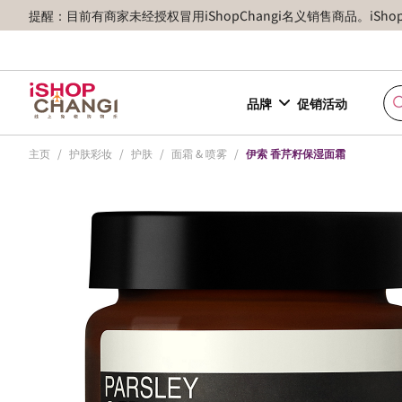
提醒：目前有商家未经授权冒用iShopChangi名义销售商品。iSh
品牌
促销活动
主页
/
护肤彩妆
/
护肤
/
面霜 & 喷雾
/
伊索 香芹籽保湿面霜