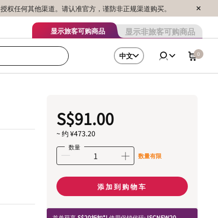
序销售，未授权任何其他渠道。请认准官方，谨防非正规渠道购买。
显示非旅客可购商品
显示旅客可购商品
0
中文
S$91.00
~ 约 ¥473.20
数量
数量有限
添加到购物车
首单获享
S$20折扣*!
使用促销代码:
ISCNEW20.