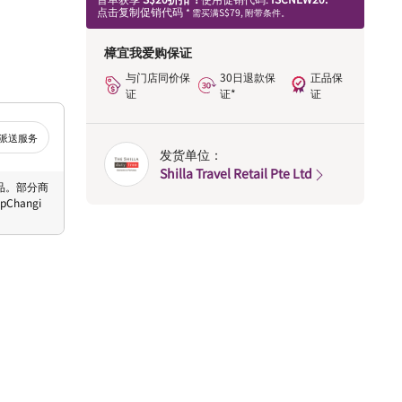
点击复制促销代码
* 需买满S$79, 附带条件。
樟宜我爱购保证
与门店同价保
30日退款保
正品保
证
证*
证
派送服务
发货单位：
Shilla Travel Retail Pte Ltd
 商品。部分商
hangi