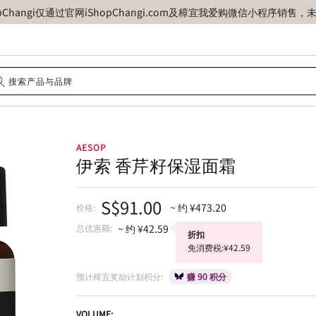
opChangi仅通过官网iShopChangi.com及樟宜我爱购微信小程
AESOP
伊索 香芹籽保湿面霜
S$91.00
~ 约 ¥473.20
价格:
总优惠额:
~ 约 ¥42.59
折扣
免消费税:¥42.59
预计樟宜奖励计划积分:
赚 90 积分
VOLUME: