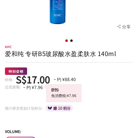
分享
AHC
爱和纯 专研B5玻尿酸水盈柔肤水 140ml
特别促销
S$17.00
~ 约 ¥88.40
价格:
总优惠额:
~ 约 ¥7.96
折扣
免消费税:¥7.96
预计樟宜奖励计划积分:
赚 10 积分
VOLUME: