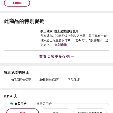
140ml
此商品的特别促销
线上独家: 迪士尼主题明信片
凡购满S$100新罗线上免税店产品，即可享有一套
独家迪士尼主题明信片 (一套4张)*。*数量有限，送
完为止。
立刻购物
查看 2 项更多促销
樟宜我爱购保证
与门店同价保证
30日退款保证*
正品保证
提货点
旅客用户
非旅客用户
离境
抵达
新加坡境内派送服务