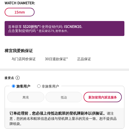
WATCH DIAMETER:
15mm
首单获享
S$20折扣*!
使用促销代码:
ISCNEW20.
点击复制促销代码
* 需买满S$79, 附带条件。
樟宜我爱购保证
与门店同价保证
30日退款保证*
正品保证
提货点
旅客用户
非旅客用户
离境
抵达
新加坡境内派送服务
订单处理前，您必须上传抵达航班的登机牌副本以供验证。
请注
意，您的姓名和航班信息必须与登机牌上显示的完全一致。恕不提供品
牌纸袋。