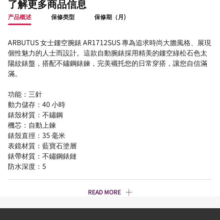
了解更多商品信息
产品概述
保修类型
保修期（月)
ARBUTUS 女士鏤空腕錶 AR1712SUS 專為追求時尚大膽風格、展現
個性魅力的人士而設計。這款自動腕錶採用精美的鏤空綠松石色太
陽紋錶盤，搭配不鏽鋼錶鍊，完美襯托您的日常穿搭，讓您自信滿
滿。
功能：三針
動力儲存：40 小時
錶殼材質：不鏽鋼
機芯：自動上鍊
錶殼直徑：35 毫米
表鏡材質：藍寶石塗層
錶帶材質：不鏽鋼錶鏈
防水深度：5
READ MORE