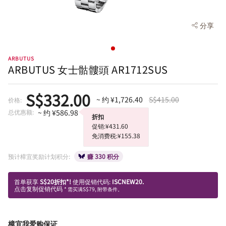
分享
ARBUTUS
ARBUTUS 女士骷髏頭 AR1712SUS
S$332.00
~ 约 ¥1,726.40
S$415.00
价格:
总优惠额:
~ 约 ¥586.98
折扣
促销:¥431.60
免消费税:¥155.38
预计樟宜奖励计划积分:
赚 330 积分
首单获享
S$20折扣*!
使用促销代码:
ISCNEW20.
点击复制促销代码
* 需买满S$79, 附带条件。
樟宜我爱购保证