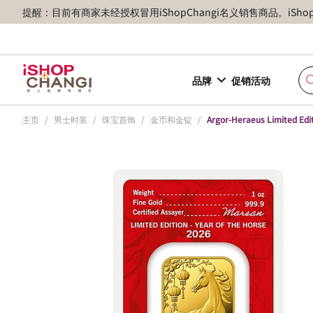
提醒：目前有商家未经授权冒用iShopChangi名义销售商品。iSh
品牌
促销活动
主页
/
男士时装
/
珠宝首饰
/
金币和金锭
/
Argor-Heraeus Limited Edit