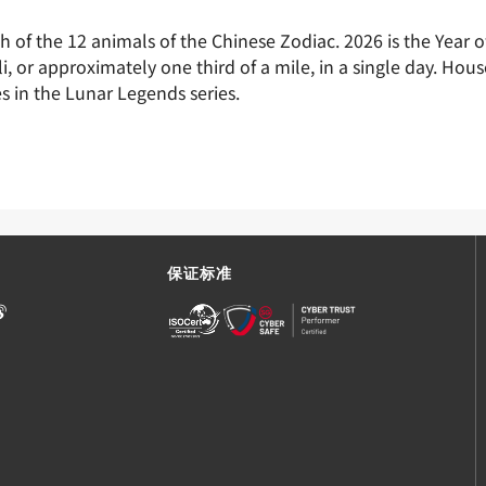
h of the 12 animals of the Chinese Zodiac. 2026 is the Year o
 li, or approximately one third of a mile, in a single day. H
ues in the Lunar Legends series.
保证标准