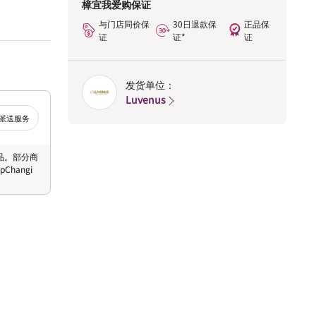
樟宜我爱购保证
与门店同价保
30日退款保
正品保
证
证*
证
发货单位：
Luvenus
派送服务
 商品。部分商
hangi