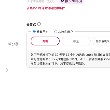
预计樟宜奖励计划积分:
赚 5690 积分
该商品不符合促销码使用条件
提货点
旅客用户
非旅客用户
离境
抵达
新加坡境内
分享
您可于航班起飞前 30 天至 12 小时内选购 Lotte 和 Shilla
家可能需要最长 72 小时的预订时间。请于出发转机区的 iShopC
取货点领取您的订单。恕不提供品牌纸袋。