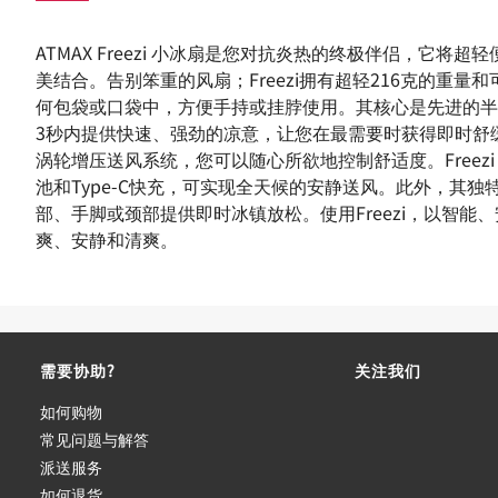
ATMAX Freezi 小冰扇是您对抗炎热的终极伴侣，它将
美结合。告别笨重的风扇；Freezi拥有超轻216克的重量
何包袋或口袋中，方便手持或挂脖使用。其核心是先进的半
3秒内提供快速、强劲的凉意，让您在最需要时获得即时舒
涡轮增压送风系统，您可以随心所欲地控制舒适度。Freezi 
池和Type-C快充，可实现全天候的安静送风。此外，其
部、手脚或颈部提供即时冰镇放松。使用Freezi，以智能
爽、安静和清爽。
需要协助?
关注我们
如何购物
常见问题与解答
派送服务
如何退货