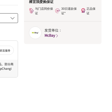
樟宜我爱购保证
与门店同价保
30日退款保
正品保
证
证*
证
发货单位：
McBay
派送服务
 商品。部分商
hangi