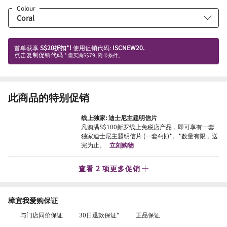
Colour
首单获享
S$20折扣*!
使用促销代码:
ISCNEW20.
点击复制促销代码
* 需买满S$79, 附带条件。
此商品的特别促销
线上独家: 迪士尼主题明信片
凡购满S$100新罗线上免税店产品，即可享有一套
独家迪士尼主题明信片 (一套4张)*。*数量有限，送
完为止。
立刻购物
查看 2 项更多促销
樟宜我爱购保证
与门店同价保证
30日退款保证*
正品保证