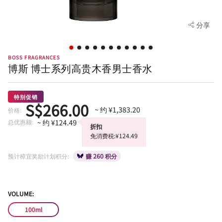
分享
BOSS FRAGRANCES
博斯 博士系列高贵木香男士香水
特别促销
S$266.00
~ 约 ¥1,383.20
价格:
总优惠额:
~ 约 ¥124.49
折扣
免消费税:¥124.49
预计樟宜奖励计划积分:
赚 260 积分
VOLUME:
100ml