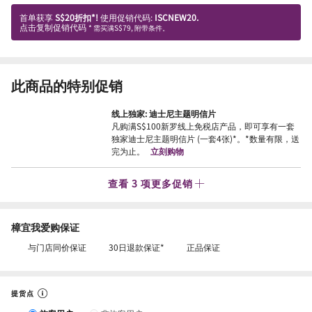
首单获享
S$20折扣*!
使用促销代码:
ISCNEW20.
点击复制促销代码
* 需买满S$79, 附带条件。
此商品的特别促销
线上独家: 迪士尼主题明信片
凡购满S$100新罗线上免税店产品，即可享有一套
独家迪士尼主题明信片 (一套4张)*。*数量有限，送
完为止。
立刻购物
查看 3 项更多促销
樟宜我爱购保证
与门店同价保证
30日退款保证*
正品保证
提货点