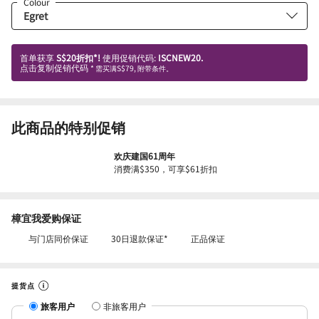
Colour
首单获享
S$20折扣*!
使用促销代码:
ISCNEW20.
点击复制促销代码
* 需买满S$79, 附带条件。
此商品的特别促销
欢庆建国61周年
消费满$350，可享$61折扣
樟宜我爱购保证
与门店同价保证
30日退款保证*
正品保证
提货点
旅客用户
非旅客用户