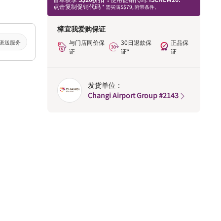
点击复制促销代码
* 需买满S$79, 附带条件。
樟宜我爱购保证
派送服务
与门店同价保
30日退款保
正品保
证
证*
证
发货单位：
Changi Airport Group #2143