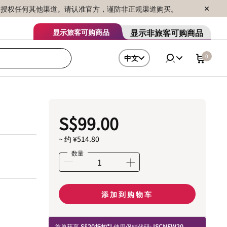
序销售，未授权任何其他渠道。请认准官方，谨防非正规渠道购买。
显示非旅客可购商品
显示旅客可购商品
0
中文
S$99.00
~ 约 ¥514.80
数量
添加到购物车
首单获享
S$20折扣*!
使用促销代码:
ISCNEW20.