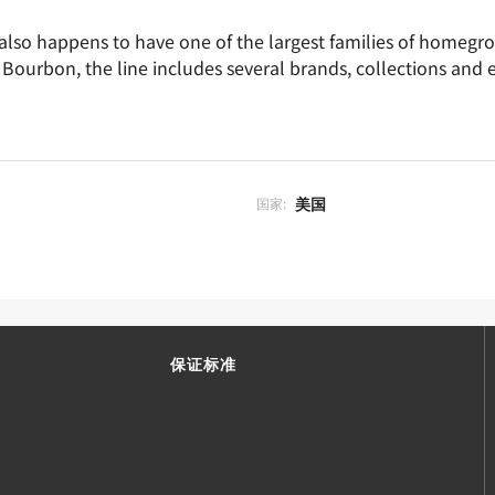
 also happens to have one of the largest families of homegr
Bourbon, the line includes several brands, collections and 
美国
国家:
保证标准