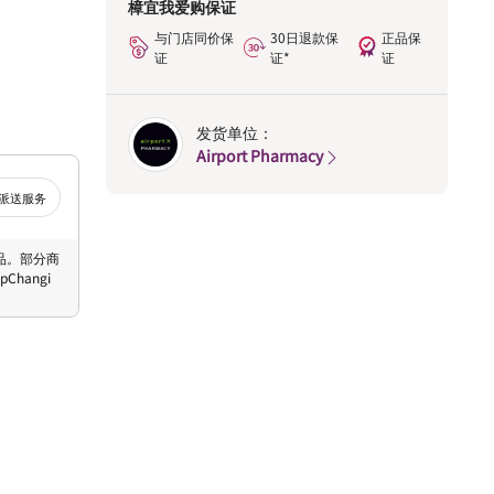
樟宜我爱购保证
与门店同价保
30日退款保
正品保
证
证*
证
发货单位：
Airport Pharmacy
派送服务
 商品。部分商
hangi