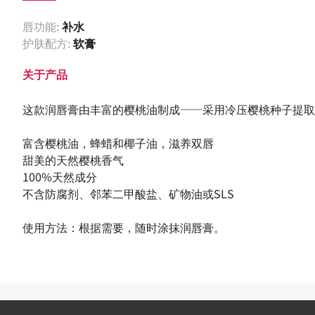
唇功能:
补水
护肤配方:
软膏
关于产品
这款润唇膏由丰富的樱桃油制成——采用冷压樱桃种子提取
富含樱桃油，蜂蜡和椰子油，滋养双唇
甜美的天然樱桃香气
100%天然成分
不含防腐剂、邻苯二甲酸盐、矿物油或SLS
使用方法：根据需要，随时涂抹润唇膏。