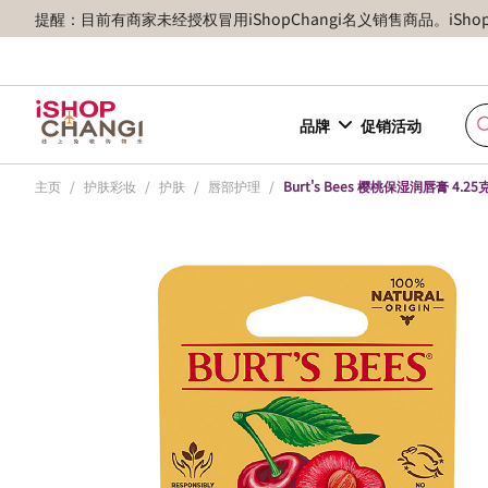
提醒：目前有商家未经授权冒用iShopChangi名义销售商品。iSh
品牌
促销活动
主页
/
护肤彩妆
/
护肤
/
唇部护理
/
Burt's Bees 樱桃保湿润唇膏 4.25