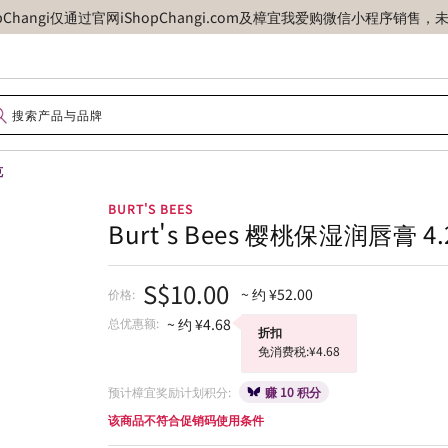
opChangi仅通过官网iShopChangi.com及樟宜我爱购微信小程
克
BURT'S BEES
Burt's Bees 樱桃保湿润唇膏 4
S$10.00
~ 约 ¥52.00
价格:
总优惠额:
~ 约 ¥4.68
折扣
免消费税:¥4.68
预计樟宜奖励计划积分:
赚 10 积分
该商品不符合促销码使用条件