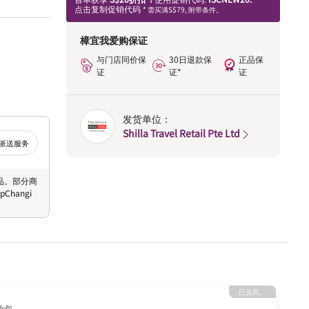
点击复制促销代码
* 需买满S$79, 附带条件。
樟宜我爱购保证
与门店同价保
30日退款保
正品保
证
证*
证
发货单位：
Shilla Travel Retail Pte Ltd
派送服务
 商品。部分商
hangi
已兑完。
妆包