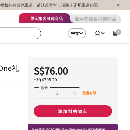
序销售，未授权任何其他渠道。请认准官方，谨防非正规渠道购买。
显示非旅客可购商品
显示旅客可购商品
0
中文
One礼
S$76.00
~ 约 ¥395.20
数量
数量有限
添加到购物车
首单获享
S$20折扣*!
使用促销代码:
ISCNEW20.