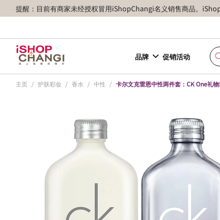
提醒：目前有商家未经授权冒用iShopChangi名义销售商品。iSh
品牌
促销活动
主页
/
护肤彩妆
/
香水
/
中性
/
卡尔文克雷恩中性两件套：CK One礼