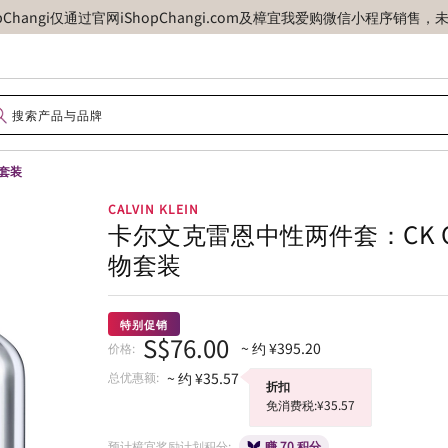
opChangi仅通过官网iShopChangi.com及樟宜我爱购微信小程
物套装
CALVIN KLEIN
卡尔文克雷恩中性两件套：CK 
物套装
特别促销
S$76.00
~ 约 ¥395.20
价格:
总优惠额:
~ 约 ¥35.57
折扣
免消费税:¥35.57
预计樟宜奖励计划积分:
赚 70 积分