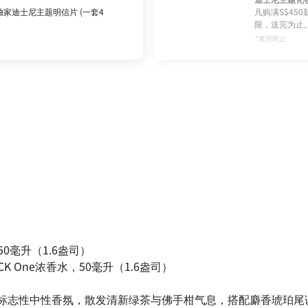
家迪士尼主题明信片 (一套4
凡购满S$45
限，送完为止
*售完即止.
淡香水，50毫升（1.6盎司）
ntense CK One浓香水，50毫升（1.6盎司）
：标志性中性香氛，散发清新绿茶与佛手柑气息，搭配麝香琥珀尾调