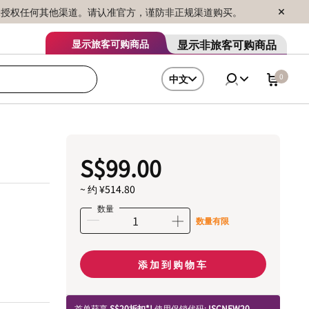
序销售，未授权任何其他渠道。请认准官方，谨防非正规渠道购买。
显示非旅客可购商品
显示旅客可购商品
0
中文
S$99.00
~ 约 ¥514.80
数量
数量有限
添加到购物车
首单获享
S$20折扣*!
使用促销代码:
ISCNEW20.