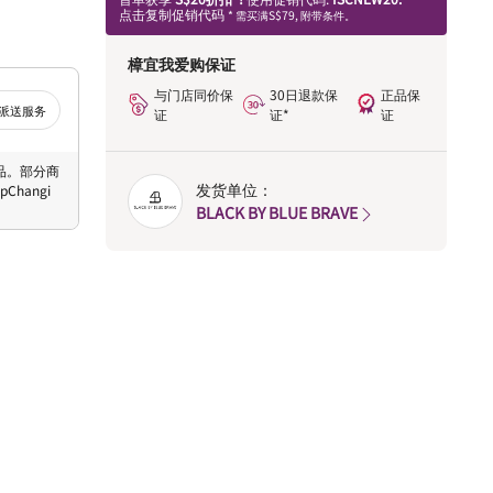
点击复制促销代码
* 需买满S$79, 附带条件。
樟宜我爱购保证
与门店同价保
30日退款保
正品保
派送服务
证
证*
证
 商品。部分商
发货单位：
hangi
BLACK BY BLUE BRAVE