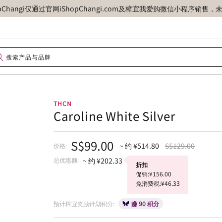
opChangi仅通过官网iShopChangi.com及樟宜我爱购微信小程
THCN
Caroline White Silver
S$99.00
~ 约 ¥514.80
S$129.00
价格:
总优惠额:
~ 约 ¥202.33
折扣
促销:¥156.00
免消费税:¥46.33
预计樟宜奖励计划积分:
赚 90 积分