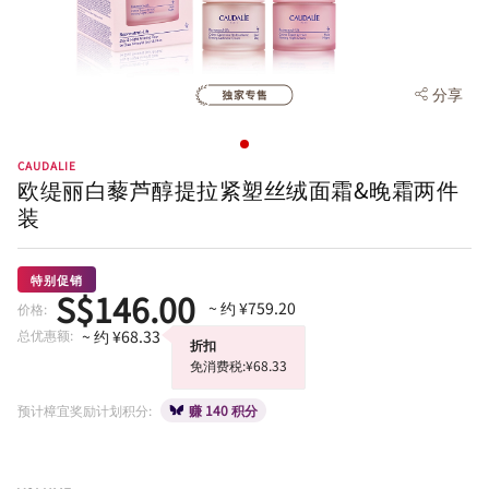
分享
CAUDALIE
欧缇丽白藜芦醇提拉紧塑丝绒面霜&晚霜两件
装
特别促销
S$146.00
~ 约 ¥759.20
价格:
总优惠额:
~ 约 ¥68.33
折扣
免消费税:¥68.33
预计樟宜奖励计划积分:
赚 140 积分