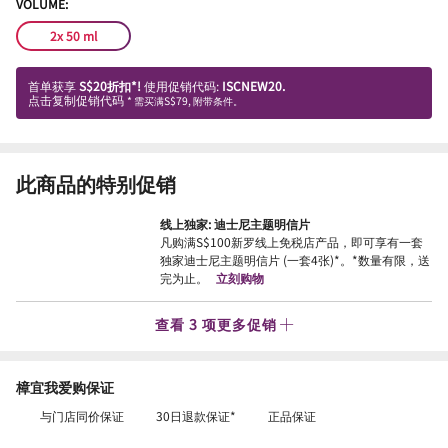
VOLUME:
2x 50 ml
首单获享
S$20折扣*!
使用促销代码:
ISCNEW20.
点击复制促销代码
* 需买满S$79, 附带条件。
此商品的特别促销
线上独家: 迪士尼主题明信片
凡购满S$100新罗线上免税店产品，即可享有一套
独家迪士尼主题明信片 (一套4张)*。*数量有限，送
完为止。
立刻购物
查看 3 项更多促销
樟宜我爱购保证
与门店同价保证
30日退款保证*
正品保证