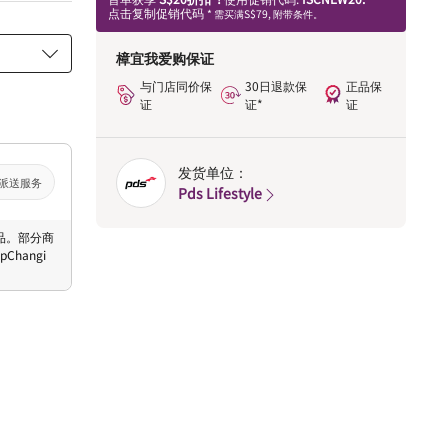
点击复制促销代码
* 需买满S$79, 附带条件。
樟宜我爱购保证
与门店同价保
30日退款保
正品保
证
证*
证
发货单位：
派送服务
Pds Lifestyle
 商品。部分商
hangi