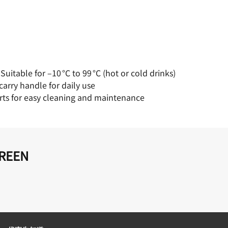
uitable for –10 °C to 99 °C (hot or cold drinks)
-carry handle for daily use
rts for easy cleaning and maintenance
REEN