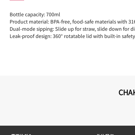
Bottle capacity: 700ml
Product material: BPA-free, food-safe materials with 316
Dual-mode sipping: Slide up for straw, slide down for di
Leak-proof design: 360° rotatable lid with built-in safet
CHA