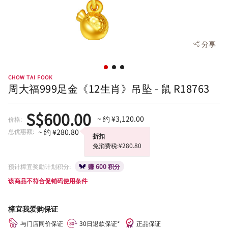
分享
CHOW TAI FOOK
周大福999足金《12生肖》吊坠 - 鼠 R18763
S$600.00
~ 约 ¥3,120.00
价格:
总优惠额:
~ 约 ¥280.80
折扣
免消费税:¥280.80
预计樟宜奖励计划积分:
赚 600 积分
该商品不符合促销码使用条件
樟宜我爱购保证
与门店同价保证
30日退款保证*
正品保证