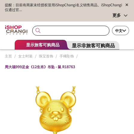
提醒：目前有商家未经授权冒用iShopChangi名义销售商品。iShopChangi
仅通过官...
更多
中文
显示非旅客可购商品
显示旅客可购商品
主页
/
女士时装
/
珠宝首饰
/
手镯坠饰
/
周大福999足金《12生肖》吊坠 - 鼠 R18763