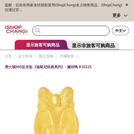
提醒：目前有商家未经授权冒用iShopChangi名义销售商品。iShopChangi
仅通过官...
更多
中文
显示非旅客可购商品
显示旅客可购商品
主页
/
女士时装
/
珠宝首饰
/
手镯坠饰
/
周大福999足吊坠《迪斯尼经典系列》- 黛丝鸭 R16325