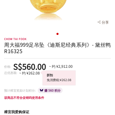
分享
CHOW TAI FOOK
周大福999足吊坠《迪斯尼经典系列》- 黛丝鸭
R16325
S$560.00
~ 约 ¥2,912.00
价格:
总优惠额:
~ 约 ¥262.08
折扣
免消费税:¥262.08
预计樟宜奖励计划积分:
赚 560 积分
该商品不符合促销码使用条件
樟宜我爱购保证