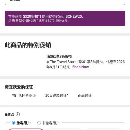
首单获享
S$20折扣*!
使用促销代码:
ISCNEW20.
点击复制促销代码
* 需买满S$79, 附带条件。
此商品的特别促销
满$61享8%折扣
在The Travel Store 满$61享8%折扣。优惠至2026
年8月31日结束
Shop Now
樟宜我爱购保证
与门店同价保证
30日退款保证*
正品保证
提货点
旅客用户
非旅客用户