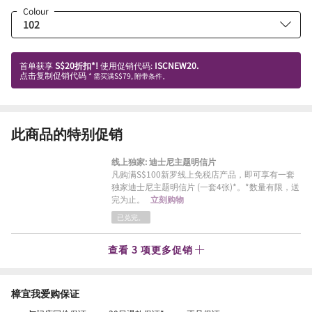
Colour
首单获享
S$20折扣*!
使用促销代码:
ISCNEW20.
点击复制促销代码
* 需买满S$79, 附带条件。
此商品的特别促销
线上独家: 迪士尼主题明信片
凡购满S$100新罗线上免税店产品，即可享有一套
独家迪士尼主题明信片 (一套4张)*。*数量有限，送
完为止。
立刻购物
已兑完。
查看 3 项更多促销
樟宜我爱购保证