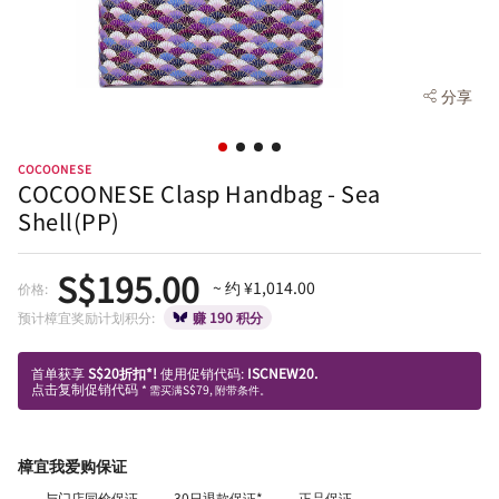
分享
COCOONESE
COCOONESE Clasp Handbag - Sea
Shell(PP)
S$195.00
~ 约 ¥1,014.00
价格:
预计樟宜奖励计划积分:
赚 190 积分
首单获享
S$20折扣*!
使用促销代码:
ISCNEW20.
点击复制促销代码
* 需买满S$79, 附带条件。
樟宜我爱购保证
与门店同价保证
30日退款保证*
正品保证