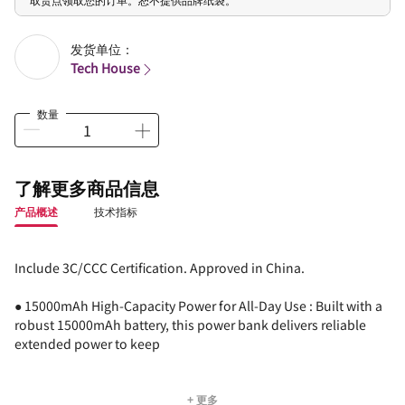
发货单位：
Tech House
数量
了解更多商品信息
产品概述
技术指标
Include 3C/CCC Certification. Approved in China.
● 15000mAh High-Capacity Power for All-Day Use : Built with a
robust 15000mAh battery, this power bank delivers reliable
extended power to keep
+ 更多