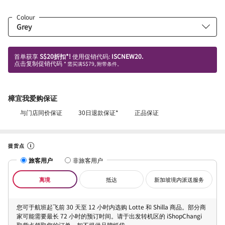
Colour
首单获享
S$20折扣*!
使用促销代码:
ISCNEW20.
点击复制促销代码
* 需买满S$79, 附带条件。
樟宜我爱购保证
与门店同价保证
30日退款保证*
正品保证
提货点
旅客用户
非旅客用户
离境
抵达
新加坡境内派送服务
您可于航班起飞前 30 天至 12 小时内选购 Lotte 和 Shilla 商品。部分商
家可能需要最长 72 小时的预订时间。请于出发转机区的 iShopChangi
取货点领取您的订单。恕不提供品牌纸袋。