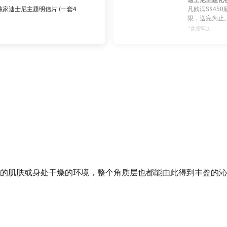
家迪士尼主题明信片 (一套4
凡购满S$45
限，送完为止
*售完即止.
的肌肤或身处干燥的环境，整个角质层也都能由此得到丰盈的沁