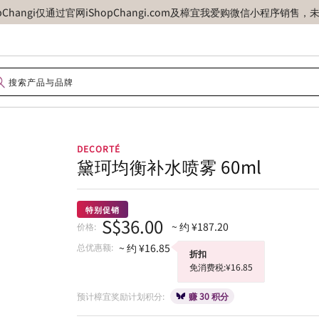
opChangi仅通过官网iShopChangi.com及樟宜我爱购微信小程
DECORTÉ
黛珂均衡补水喷雾 60ml
特别促销
S$36.00
~ 约 ¥187.20
价格:
总优惠额:
~ 约 ¥16.85
折扣
免消费税:¥16.85
预计樟宜奖励计划积分:
赚 30 积分