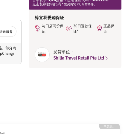
点击复制促销代码
* 需买满S$79, 附带条件。
樟宜我爱购保证
与门店同价保
30日退款保
正品保
证
证*
证
派送服务
 商品。部分商
发货单位：
hangi
Shilla Travel Retail Pte Ltd
已兑完。
妆包