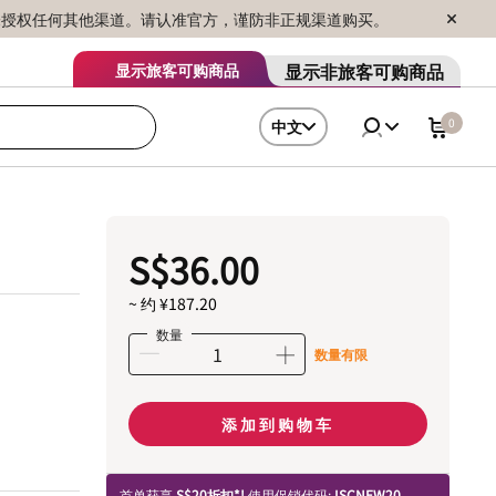
序销售，未授权任何其他渠道。请认准官方，谨防非正规渠道购买。
显示非旅客可购商品
显示旅客可购商品
0
中文
S$36.00
~ 约 ¥187.20
数量
数量有限
添加到购物车
首单获享
S$20折扣*!
使用促销代码:
ISCNEW20.