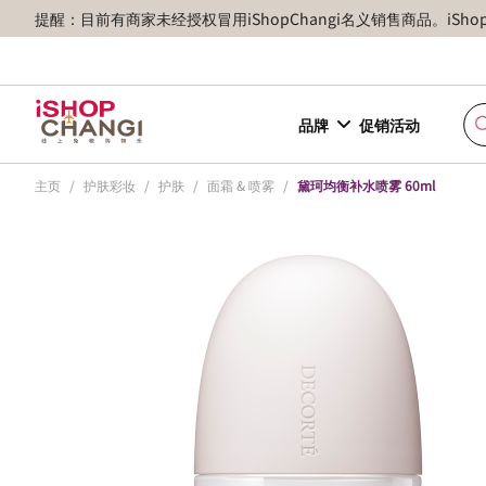
提醒：目前有商家未经授权冒用iShopChangi名义销售商品。iSh
品牌
促销活动
主页
/
护肤彩妆
/
护肤
/
面霜 & 喷雾
/
黛珂均衡补水喷雾 60ml