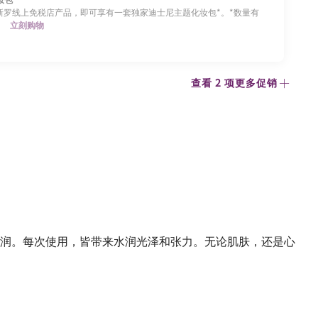
0新罗线上免税店产品，即可享有一套独家迪士尼主题化妆包*。*数量有
。
立刻购物
查看 2 项更多促销
润。每次使用，皆带来水润光泽和张力。无论肌肤，还是心